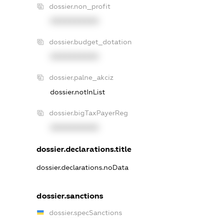
dossier.non_profit
XXXXXXXXXX
dossier.budget_dotation
XXXXXXXXXX
dossier.palne_akciz
dossier.notInList
dossier.bigTaxPayerReg
XXXXXXXXXX
dossier.declarations.title
dossier.declarations.noData
dossier.sanctions
dossier.specSanctions