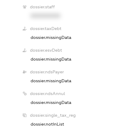
dossier.staff
XXXXXXXXXX
dossier.taxDebt
dossier.missingData
dossier.esvDebt
dossier.missingData
dossier.ndsPayer
dossier.missingData
dossier.ndsAnnul
dossier.missingData
dossier.single_tax_reg
dossier.notInList