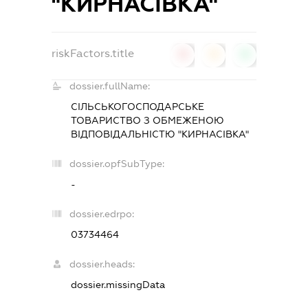
"КИРНАСІВКА"
riskFactors.title
0
0
0
dossier.fullName:
СІЛЬСЬКОГОСПОДАРСЬКЕ
ТОВАРИСТВО З ОБМЕЖЕНОЮ
ВІДПОВІДАЛЬНІСТЮ "КИРНАСІВКА"
dossier.opfSubType:
-
dossier.edrpo:
03734464
dossier.heads:
dossier.missingData