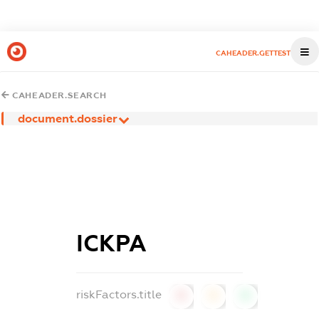
CAHEADER.GETTEST
CAHEADER.SEARCH
document.dossier
ІСКРА
riskFactors.title
0
0
0