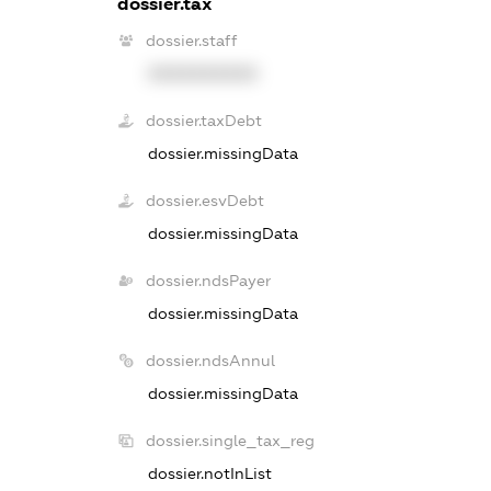
dossier.tax
dossier.staff
XXXXXXXXXX
dossier.taxDebt
dossier.missingData
dossier.esvDebt
dossier.missingData
dossier.ndsPayer
dossier.missingData
dossier.ndsAnnul
dossier.missingData
dossier.single_tax_reg
dossier.notInList