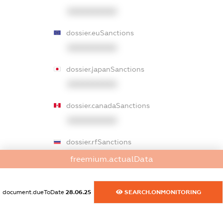
XXXXXXXXXX
dossier.euSanctions
XXXXXXXXXX
dossier.japanSanctions
XXXXXXXXXX
dossier.canadaSanctions
XXXXXXXXXX
dossier.rfSanctions
XXXXXXXXXX
freemium.actualData
dossier.russian_reg_title
document.dueToDate
28.06.25
SEARCH.ONMONITORING
XXXXXXXXXX
dossier.commercial_info.title