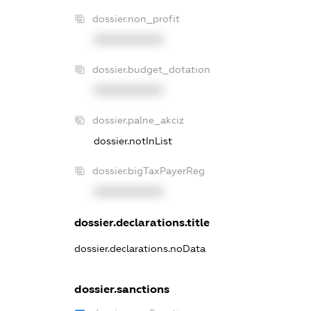
dossier.non_profit
XXXXXXXXXX
dossier.budget_dotation
XXXXXXXXXX
dossier.palne_akciz
dossier.notInList
dossier.bigTaxPayerReg
XXXXXXXXXX
dossier.declarations.title
dossier.declarations.noData
dossier.sanctions