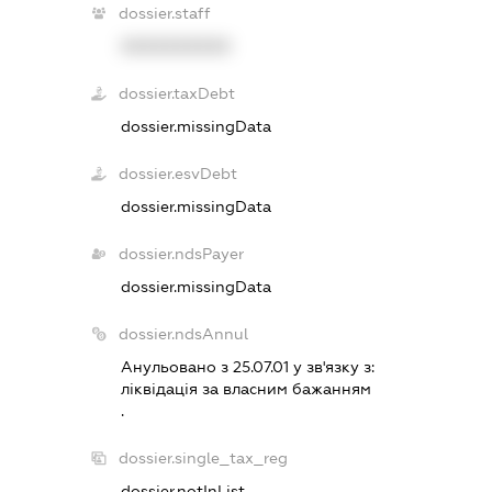
dossier.staff
XXXXXXXXXX
dossier.taxDebt
dossier.missingData
dossier.esvDebt
dossier.missingData
dossier.ndsPayer
dossier.missingData
dossier.ndsAnnul
Анульовано з 25.07.01 у зв'язку з:
лiквiдацiя за власним бажанням
.
dossier.single_tax_reg
dossier.notInList