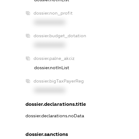
dossier.non_profit
XXXXXXXXXX
dossier.budget_dotation
XXXXXXXXXX
dossier.palne_akciz
dossier.notInList
dossier.bigTaxPayerReg
XXXXXXXXXX
dossier.declarations.title
dossier.declarations.noData
dossier.sanctions