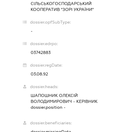
СІЛЬСЬКОГОСПОДАРСЬКИЙ
КООПЕРАТИВ "ЗОРІ УКРАЇНИ"
dossier.opfSubType:
-
dossier.edrpo:
03742883
dossier.regDate:
03.08.92
dossier.heads:
ШАПОШНИК ОЛЕКСІЙ
ВОЛОДИМИРОВИЧ
-
КЕРІВНИК
dossier.position -
dossier.beneficiaries:
dossier.missingData