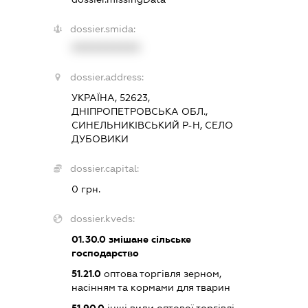
dossier.smida:
XXXXXXXXXX
dossier.address:
УКРАЇНА, 52623,
ДНІПРОПЕТРОВСЬКА ОБЛ.,
СИНЕЛЬНИКІВСЬКИЙ Р-Н, СЕЛО
ДУБОВИКИ
dossier.capital:
0 грн.
dossier.kveds:
01.30.0
змішане сільське
господарство
51.21.0
оптова торгівля зерном,
насінням та кормами для тварин
51.90.0
інші види оптової торгівлі