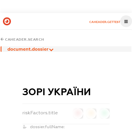
CAHEADER.GETTEST
CAHEADER.SEARCH
document.dossier
ЗОРІ УКРАЇНИ
riskFactors.title
0
0
0
dossier.fullName: