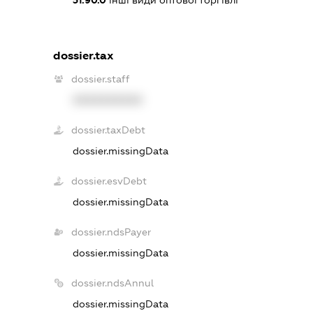
dossier.tax
dossier.staff
XXXXXXXXXX
dossier.taxDebt
dossier.missingData
dossier.esvDebt
dossier.missingData
dossier.ndsPayer
dossier.missingData
dossier.ndsAnnul
dossier.missingData