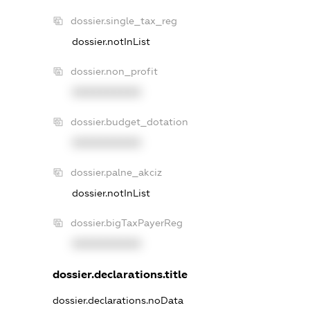
dossier.single_tax_reg
dossier.notInList
dossier.non_profit
XXXXXXXXXX
dossier.budget_dotation
XXXXXXXXXX
dossier.palne_akciz
dossier.notInList
dossier.bigTaxPayerReg
XXXXXXXXXX
dossier.declarations.title
dossier.declarations.noData