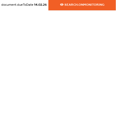
XXXXXXXXXX
document.dueToDate
14.02.26
SEARCH.ONMONITORING
dossier.commercial_info.activity
XXXXXXXXXX
freemium.exampleText_1
freemium.exampleText_2
freemium.anonymousPerSearch2
FREEMIUM.DETAILS
FREEMIUM.REGISTER