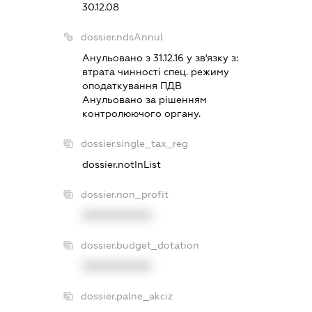
30.12.08
dossier.ndsAnnul
Анульовано з 31.12.16 у зв'язку з:
втрата чинностi спец. режиму
оподаткування ПДВ
Анульовано за рiшенням
контролюючого органу.
dossier.single_tax_reg
dossier.notInList
dossier.non_profit
XXXXXXXXXX
dossier.budget_dotation
XXXXXXXXXX
dossier.palne_akciz