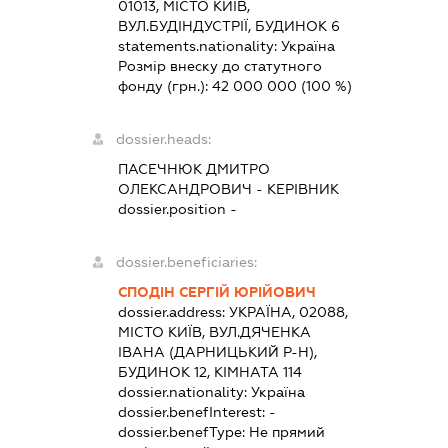
01013, МІСТО КИЇВ,
ВУЛ.БУДІНДУСТРІЇ, БУДИНОК 6
statements.nationality:
Україна
Розмір внеску до статутного
фонду (грн.):
42 000 000
(100 %)
dossier.heads:
ПАСЕЧНЮК ДМИТРО
ОЛЕКСАНДРОВИЧ
-
КЕРІВНИК
dossier.position -
dossier.beneficiaries:
СПОДІН СЕРГІЙ ЮРІЙОВИЧ
dossier.address:
УКРАЇНА, 02088,
МІСТО КИЇВ, ВУЛ.ДЯЧЕНКА
ІВАНА (ДАРНИЦЬКИЙ Р-Н),
БУДИНОК 12, КІМНАТА 114
dossier.nationality:
Україна
dossier.benefInterest:
-
dossier.benefType:
Не прямий