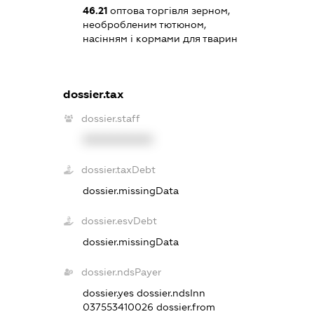
46.21
оптова торгівля зерном,
необробленим тютюном,
насінням і кормами для тварин
dossier.tax
dossier.staff
XXXXXXXXXX
dossier.taxDebt
dossier.missingData
dossier.esvDebt
dossier.missingData
dossier.ndsPayer
dossier.yes
dossier.ndsInn
037553410026
dossier.from