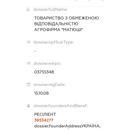
dossier.fullName:
ТОВАРИСТВО З ОБМЕЖЕНОЮ
ВІДПОВІДАЛЬНІСТЮ
АГРОФІРМА "МАТЮШІ"
dossier.opfSubType:
-
dossier.edrpo:
03755348
dossier.regDate:
15.10.08
dossier.foundersAndBenef:
РЕСІЛІЕНТ
39534277
dossier.founderAddress
УКРАЇНА,