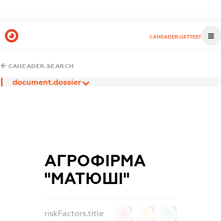
CAHEADER.GETTEST
CAHEADER.SEARCH
document.dossier
АГРОФІРМА
"МАТЮШІ"
riskFactors.title
0
0
0