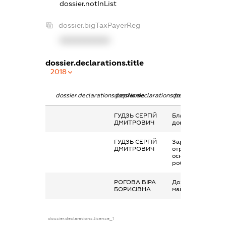
dossier.notInList
dossier.bigTaxPayerReg
XXXXXXXXXX
dossier.declarations.title
2018
dossier.declarations.pepName
dossier.declarations.personName
dossier.declaratio
ГУДЗЬ СЕРГІЙ
Благодійна
ДМИТРОВИЧ
допомога
ГУДЗЬ СЕРГІЙ
Заробітна плата
ДМИТРОВИЧ
отримана за
основним місцем
роботи
РОГОВА ВІРА
Дохід від наданн
БОРИСІВНА
майна в оренду
dossier.declarations.license_1