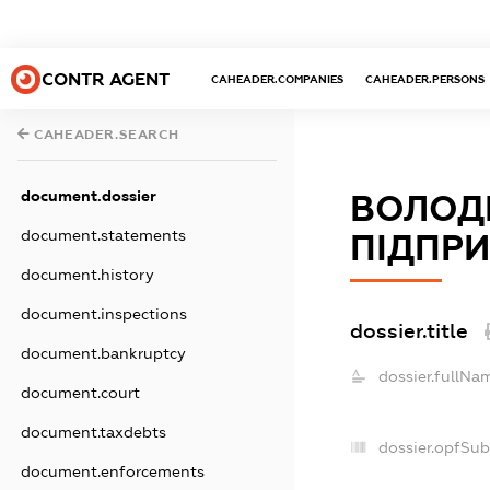
CONTR AGENT
CAHEADER.COMPANIES
CAHEADER.PERSONS
CAHEADER.SEARCH
document.dossier
ВОЛОД
document.statements
ПІДПР
document.history
document.inspections
dossier.title
document.bankruptcy
dossier.fullNa
document.court
document.taxdebts
dossier.opfSub
document.enforcements