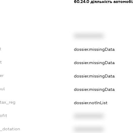
60.24.0
діяльність автомоб
XXXXXXXXXX
t
dossier.missingData
t
dossier.missingData
er
dossier.missingData
nul
dossier.missingData
_tax_reg
dossier.notInList
ofit
XXXXXXXXXX
t_dotation
XXXXXXXXXX