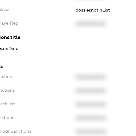
akciz
dossier.notInList
xPayerReg
XXXXXXXXXX
ons.title
ns.noData
ns
nctions
XXXXXXXXXX
nctions
XXXXXXXXXX
ackList
XXXXXXXXXX
nctions
XXXXXXXXXX
onSdnSanctions
XXXXXXXXXX