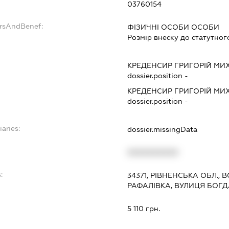
03760154
ersAndBenef:
ФІЗИЧНІ ОСОБИ ОСОБИ
Розмір внеску до статутног
КРЕДЕНСИР ГРИГОРІЙ М
dossier.position -
КРЕДЕНСИР ГРИГОРІЙ М
dossier.position -
iaries:
dossier.missingData
XXXXXXXXXX
:
34371, РІВНЕНСЬКА ОБЛ.,
РАФАЛІВКА, ВУЛИЦЯ БОГ
5 110 грн.