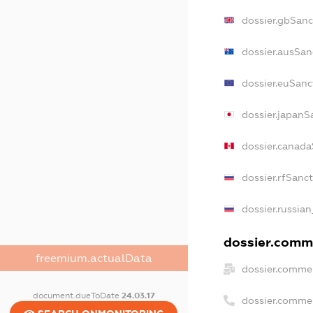
dossier.gbSanc
dossier.ausSan
dossier.euSanc
dossier.japanS
dossier.canad
dossier.rfSanc
dossier.russian
dossier.comme
freemium.actualData
dossier.commer
document.dueToDate
24.03.17
dossier.comme