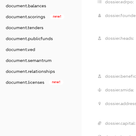
dossier.edrpo:
document.balances
dossier.found
document.scorings
new!
document.tenders
dossier.heads:
document.publicfunds
document.ved
document.semantrum
document.relationships
dossier.benefic
document.licenses
new!
dossier.smida:
dossier.address
dossier.capital: