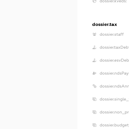
dossier.kveds:
dossier.tax
dossier.staff
dossier.taxDeb
dossier.esvDeb
dossier.ndsPay
dossier.ndsAn
dossier.single
dossier.non_pr
dossier.budge