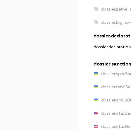
dossier.palne_
dossier.bigTa
dossier.declarati
dossier.declaratio
dossier.sanctio
dossier.specSa
dossier.rnboSa
dossier.amkuBl
dossier.ofacSa
dossier.ofacN