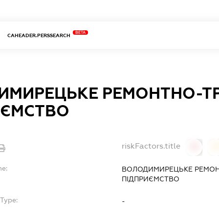
BETA
CAHEADER.PERSSEARCH
ИМИРЕЦЬКЕ РЕМОНТНО-Т
ИЄМСТВО
riskFactors.title
0
0
me:
ВОЛОДИМИРЕЦЬКЕ РЕМО
ПІДПРИЄМСТВО
Type:
-