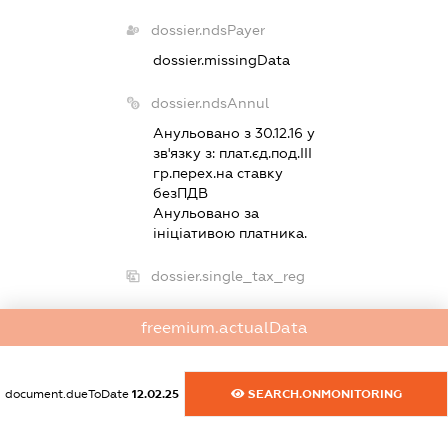
dossier.ndsPayer
dossier.missingData
dossier.ndsAnnul
Анульовано з 30.12.16 у
зв'язку з:
плат.єд.под.III
гр.перех.на ставку
безПДВ
Анульовано за
iнiцiативою платника.
dossier.single_tax_reg
dossier.single_tax_reg_date
freemium.actualData
- 31.12.16
dossier.single_tax_reg_rate
- 5
document.dueToDate
12.02.25
SEARCH.ONMONITORING
dossier.single_tax_reg_group