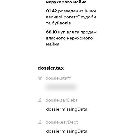
нерухомого майна
01.42
розведення іншої
великої рогатої худоби
та буйволів
68.10
купівля та продаж
власного нерухомого
майна
dossier.tax
dossier.staff
XXXXXXXXXX
dossier.taxDebt
dossier.missingData
dossier.esvDebt
dossier.missingData