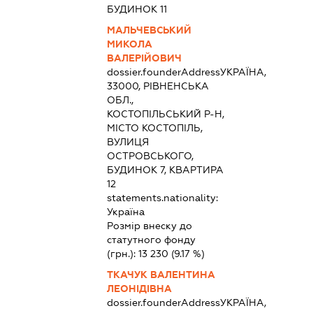
БУДИНОК 11
МАЛЬЧЕВСЬКИЙ
МИКОЛА
ВАЛЕРІЙОВИЧ
dossier.founderAddress
УКРАЇНА,
33000, РІВНЕНСЬКА
ОБЛ.,
КОСТОПІЛЬСЬКИЙ Р-Н,
МІСТО КОСТОПІЛЬ,
ВУЛИЦЯ
ОСТРОВСЬКОГО,
БУДИНОК 7, КВАРТИРА
12
statements.nationality:
Україна
Розмір внеску до
статутного фонду
(грн.):
13 230
(9.17 %)
ТКАЧУК ВАЛЕНТИНА
ЛЕОНІДІВНА
dossier.founderAddress
УКРАЇНА,