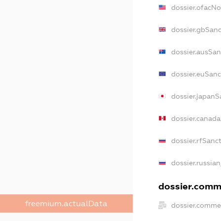
dossier.ofacN
dossier.gbSan
dossier.ausSan
dossier.euSanc
dossier.japanS
dossier.canad
dossier.rfSanc
dossier.russian
dossier.comme
freemium.actualData
dossier.comme