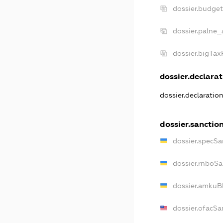
dossier.budge
dossier.palne_
dossier.bigTa
dossier.declarat
dossier.declaratio
dossier.sanctio
dossier.specSa
dossier.rnboSa
dossier.amkuBl
dossier.ofacSa