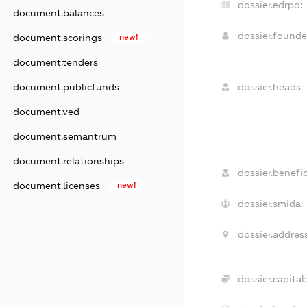
dossier.edrpo:
document.balances
dossier.found
document.scorings
new!
document.tenders
document.publicfunds
dossier.heads:
document.ved
document.semantrum
document.relationships
dossier.benefic
document.licenses
new!
dossier.smida:
dossier.address
dossier.capital: