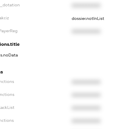
t_dotation
XXXXXXXXXX
akciz
dossier.notInList
xPayerReg
XXXXXXXXXX
ions.title
ns.noData
ns
nctions
XXXXXXXXXX
nctions
XXXXXXXXXX
ackList
XXXXXXXXXX
nctions
XXXXXXXXXX