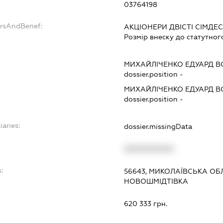
03764198
ersAndBenef:
АКЦІОНЕРИ ДВІСТІ СІМДЕ
Розмір внеску до статутног
МИХАЙЛІЧЕНКО ЕДУАРД 
dossier.position -
МИХАЙЛІЧЕНКО ЕДУАРД 
dossier.position -
iaries:
dossier.missingData
XXXXXXXXXX
:
56643, МИКОЛАЇВСЬКА ОБ
НОВОШМІДТІВКА
620 333 грн.