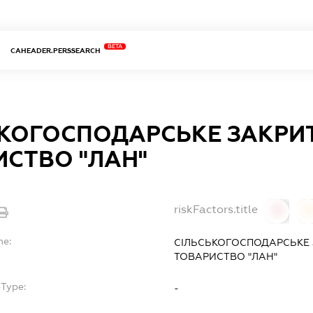
BETA
CAHEADER.PERSSEARCH
ЬКОГОСПОДАРСЬКЕ ЗАКРИ
СТВО "ЛАН"
riskFactors.title
0
0
me:
СІЛЬСЬКОГОСПОДАРСЬКЕ 
ТОВАРИСТВО "ЛАН"
bType:
-