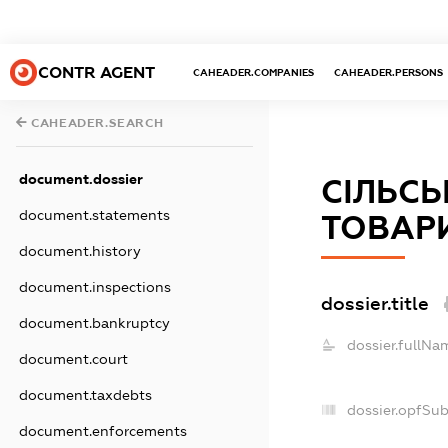
CONTR AGENT
CAHEADER.COMPANIES
CAHEADER.PERSONS
CAHEADER.SEARCH
document.dossier
СІЛЬС
document.statements
ТОВАРИ
document.history
document.inspections
dossier.title
document.bankruptcy
dossier.fullNa
document.court
document.taxdebts
dossier.opfSu
document.enforcements