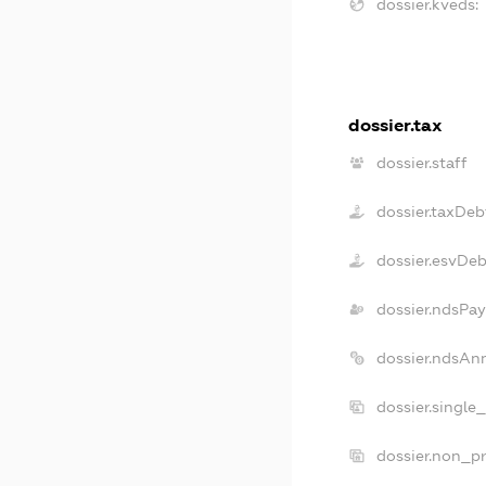
dossier.kveds:
dossier.tax
dossier.staff
dossier.taxDeb
dossier.esvDeb
dossier.ndsPay
dossier.ndsAn
dossier.single
dossier.non_pr