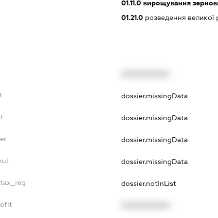
01.11.0
вирощування зернови
01.21.0
розведення великої 
XXXXXXXXXX
t
dossier.missingData
t
dossier.missingData
er
dossier.missingData
nul
dossier.missingData
_tax_reg
dossier.notInList
ofit
XXXXXXXXXX