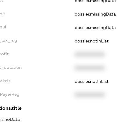
bt
dossier.missingData
yer
dossier.missingData
nul
dossier.missingData
e_tax_reg
dossier.notInList
rofit
XXXXXXXXXX
t_dotation
XXXXXXXXXX
_akciz
dossier.notInList
xPayerReg
XXXXXXXXXX
ions.title
ons.noData