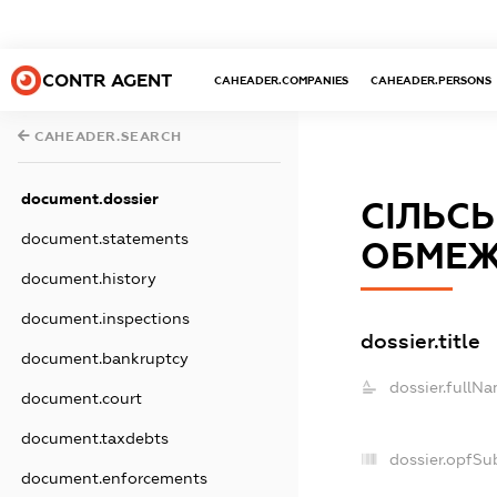
CONTR AGENT
CAHEADER.COMPANIES
CAHEADER.PERSONS
CAHEADER.SEARCH
document.dossier
СІЛЬС
document.statements
ОБМЕЖ
document.history
document.inspections
dossier.title
document.bankruptcy
dossier.fullNa
document.court
document.taxdebts
dossier.opfSu
document.enforcements