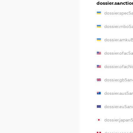
dossier.sanctio
dossier.specS
dossier.rnboS
dossier.amkuB
dossier.ofacS
dossier.ofac
dossier.gbSan
dossier.ausSa
dossier.euSan
dossier.japan