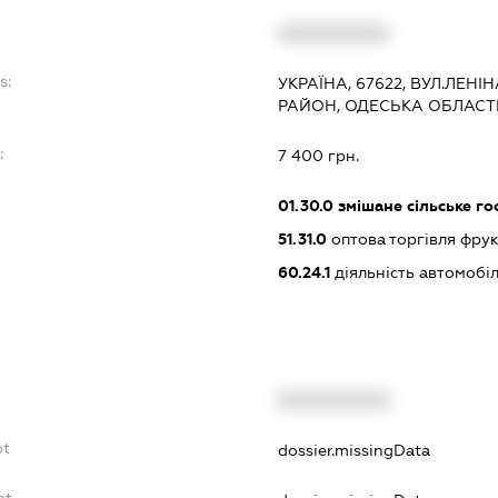
XXXXXXXXXX
s:
УКРАЇНА, 67622, ВУЛ.ЛЕНІН
РАЙОН, ОДЕСЬКА ОБЛАСТ
:
7 400 грн.
01.30.0
змішане сільське го
51.31.0
оптова торгівля фру
60.24.1
діяльність автомобі
XXXXXXXXXX
bt
dossier.missingData