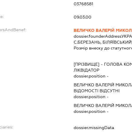
03768581
e:
09.03.00
ersAndBenef:
ВЕЛИЧКО ВАЛЕРІЙ МИКО
dossier.founderAddress
УКРА
С.БЕРЕЗАНЬ, БІЛЯЇВСЬКИЙ
Розмір внеску до статутног
[ПРІЗВИЩЕ]
-
ГОЛОВА КОМ
ЛІКВІДАТОР
dossier.position -
ВЕЛИЧКО ВАЛЕРІЙ МИКО
ВІДОМОСТІ ВІДСУТНІ
dossier.position -
ВЕЛИЧКО ВАЛЕРІЙ МИКО
dossier.position -
iaries:
dossier.missingData