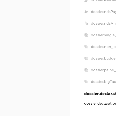
dossier.esvDe
dossier.ndsPa
dossier.ndsAn
dossier.singl
dossier.non_p
dossier.budge
dossier.palne
dossier.bigTa
dossier.declarat
dossier.declarati