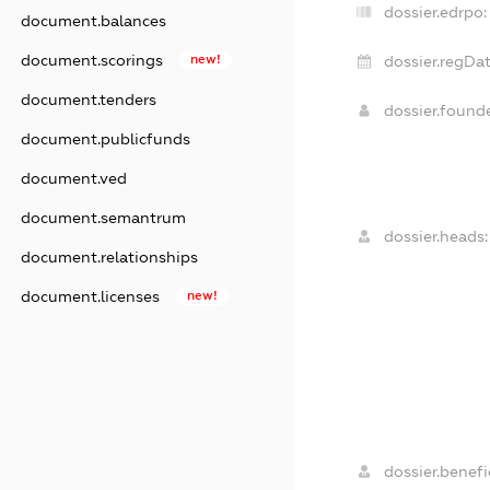
dossier.edrpo:
document.balances
document.scorings
new!
dossier.regDat
document.tenders
dossier.found
document.publicfunds
document.ved
document.semantrum
dossier.heads:
document.relationships
document.licenses
new!
dossier.benefic