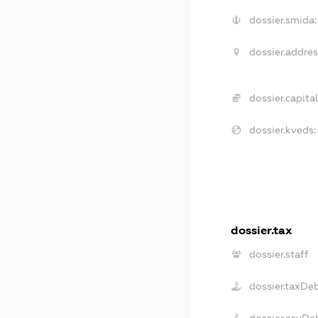
dossier.smida:
dossier.addres
dossier.capital
dossier.kveds:
dossier.tax
dossier.staff
dossier.taxDe