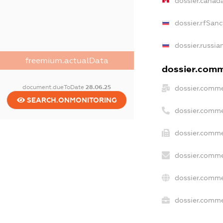
dossier.canad
dossier.rfSanc
dossier.russia
freemium.actualData
dossier.comme
document.dueToDate
28.06.25
dossier.comme
SEARCH.ONMONITORING
dossier.comme
dossier.comme
dossier.comme
dossier.comme
dossier.commer