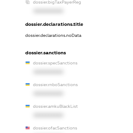
dossier.bigTaxPayerReg
XXXXXXXXXX
dossier.declarations.title
dossier.declarations.noData
dossier.sanctions
dossier.specSanctions
XXXXXXXXXX
dossier.rnboSanctions
XXXXXXXXXX
dossier.amkuBlackList
XXXXXXXXXX
dossier.ofacSanctions