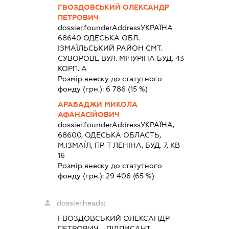
ГВОЗДОВСЬКИЙ ОЛЕКСАНДР
ПЕТРОВИЧ
dossier.founderAddress
УКРАЇНА
68640 ОДЕСЬКА ОБЛ.
IЗМАЇЛЬСЬКИЙ РАЙОН СМТ.
СУВОРОВЕ ВУЛ. МІЧУРІНА БУД. 43
КОРП. А
Розмір внеску до статутного
фонду (грн.):
6 786
(15 %)
АРАБАДЖИ МИКОЛА
АФАНАСІЙОВИЧ
dossier.founderAddress
УКРАЇНА,
68600, ОДЕСЬКА ОБЛАСТЬ,
М.ІЗМАЇЛ, ПР-Т ЛЕНІНА, БУД. 7, КВ
16
Розмір внеску до статутного
фонду (грн.):
29 406
(65 %)
dossier.heads:
ГВОЗДОВСЬКИЙ ОЛЕКСАНДР
ПЕТРОВИЧ
-
ПІДПИСАНТ