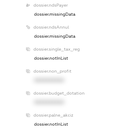
dossier.ndsPayer
dossier.missingData
dossier.ndsAnnul
dossier.missingData
dossier.single_tax_reg
dossier.notInList
dossier.non_profit
XXXXXXXXXX
dossier.budget_dotation
XXXXXXXXXX
dossier.palne_akciz
dossier.notInList