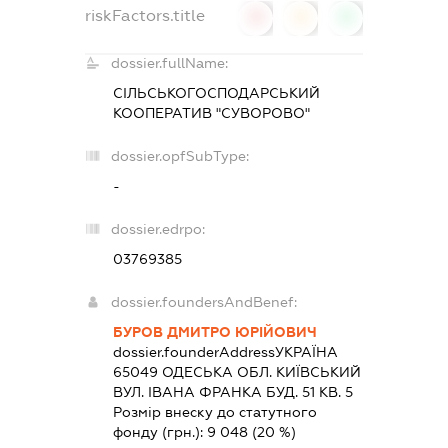
riskFactors.title
0
0
0
dossier.fullName:
СІЛЬСЬКОГОСПОДАРСЬКИЙ
КООПЕРАТИВ "СУВОРОВО"
dossier.opfSubType:
-
dossier.edrpo:
03769385
dossier.foundersAndBenef:
БУРОВ ДМИТРО ЮРІЙОВИЧ
dossier.founderAddress
УКРАЇНА
65049 ОДЕСЬКА ОБЛ. КИЇВСЬКИЙ
ВУЛ. ІВАНА ФРАНКА БУД. 51 КВ. 5
Розмір внеску до статутного
фонду (грн.):
9 048
(20 %)