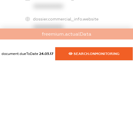
XXXXXXXXXX
dossier.commercial_info.website
XXXXXXXXXX
freemium.actualData
dossier.commercial_info.activity
XXXXXXXXXX
document.dueToDate
24.03.17
SEARCH.ONMONITORING
freemium.exampleText_1
freemium.exampleText_2
freemium.anonymousPerSearch2
FREEMIUM.DETAILS
FREEMIUM.REGISTER