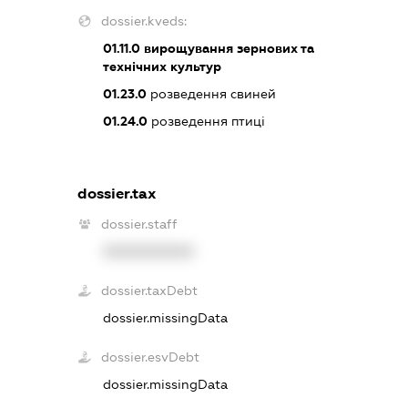
dossier.kveds:
01.11.0
вирощування зернових та
технічних культур
01.23.0
розведення свиней
01.24.0
розведення птиці
dossier.tax
dossier.staff
XXXXXXXXXX
dossier.taxDebt
dossier.missingData
dossier.esvDebt
dossier.missingData