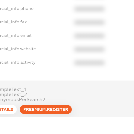
rcial_info.phone
XXXXXXXXXX
cial_info.fax
XXXXXXXXXX
cial_info.email
XXXXXXXXXX
cial_info.website
XXXXXXXXXX
cial_info.activity
XXXXXXXXXX
mpleText_1
ampleText_2
onymousPerSearch2
ETAILS
FREEMIUM.REGISTER