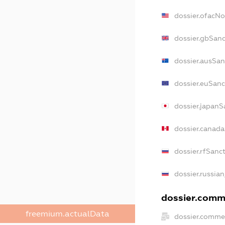
dossier.ofacN
dossier.gbSan
dossier.ausSan
dossier.euSanc
dossier.japanS
dossier.canad
dossier.rfSanc
dossier.russia
dossier.comme
freemium.actualData
dossier.comme