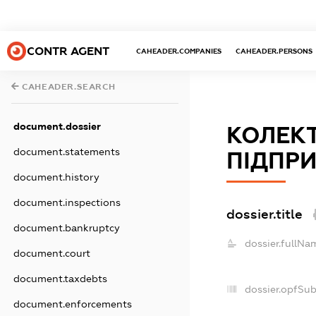
CONTR AGENT
CAHEADER.COMPANIES
CAHEADER.PERSONS
CAHEADER.SEARCH
document.dossier
КОЛЕК
document.statements
ПІДПРИ
document.history
document.inspections
dossier.title
document.bankruptcy
dossier.fullNa
document.court
document.taxdebts
dossier.opfSu
document.enforcements