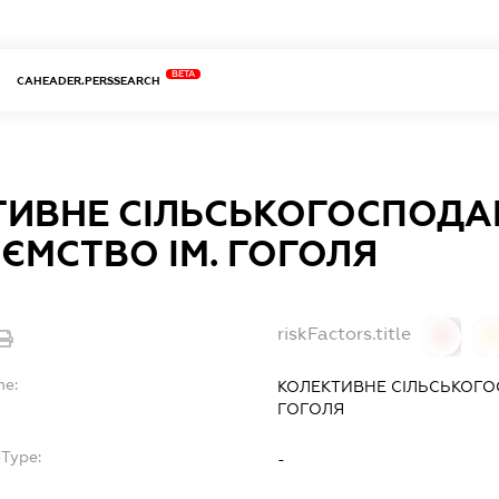
BETA
CAHEADER.PERSSEARCH
ТИВНЕ СІЛЬСЬКОГОСПОДА
ЄМСТВО ІМ. ГОГОЛЯ
riskFactors.title
0
0
me:
КОЛЕКТИВНЕ СІЛЬСЬКОГО
ГОГОЛЯ
bType:
-