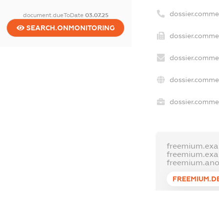
dossier.comme
document.dueToDate
03.07.25
SEARCH.ONMONITORING
dossier.commer
dossier.commer
dossier.commer
dossier.commer
freemium.exa
freemium.ex
freemium.an
FREEMIUM.D