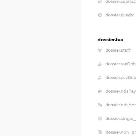
dossier.capital:
dossier.kveds:
dossier.tax
dossier.staff
dossier.taxDeb
dossier.esvDe
dossier.ndsPay
dossier.ndsAn
dossier.single
dossier.non_pr