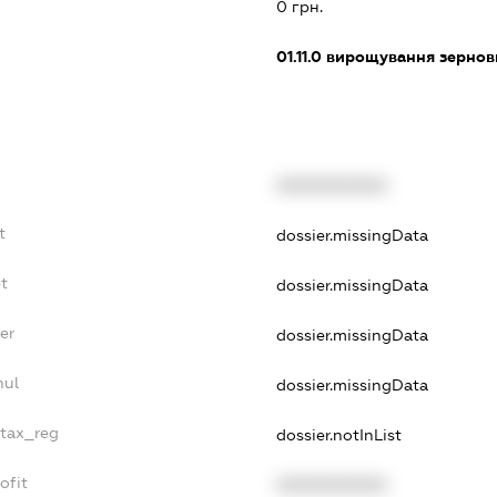
0 грн.
01.11.0
вирощування зернови
XXXXXXXXXX
t
dossier.missingData
bt
dossier.missingData
er
dossier.missingData
nul
dossier.missingData
_tax_reg
dossier.notInList
ofit
XXXXXXXXXX