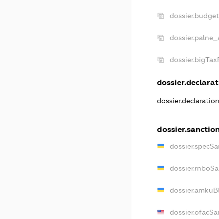
dossier.budge
dossier.palne_
dossier.bigTa
dossier.declarat
dossier.declaratio
dossier.sanctio
dossier.specSa
dossier.rnboS
dossier.amkuB
dossier.ofacSa