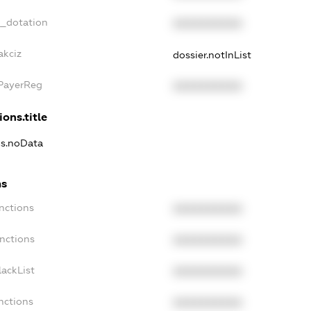
t_dotation
XXXXXXXXXX
akciz
dossier.notInList
xPayerReg
XXXXXXXXXX
ions.title
ns.noData
ns
nctions
XXXXXXXXXX
anctions
XXXXXXXXXX
lackList
XXXXXXXXXX
nctions
XXXXXXXXXX