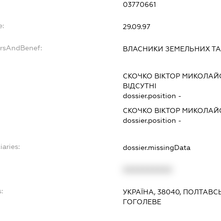
03770661
e:
29.09.97
ersAndBenef:
ВЛАСНИКИ ЗЕМЕЛЬНИХ ТА
СКОЧКО ВІКТОР МИКОЛА
ВІДСУТНІ
dossier.position -
СКОЧКО ВІКТОР МИКОЛА
dossier.position -
iaries:
dossier.missingData
XXXXXXXXXX
:
УКРАЇНА, 38040, ПОЛТАВ
ГОГОЛЕВЕ