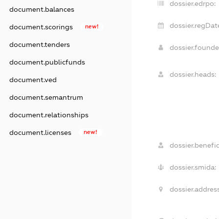
dossier.edrpo:
document.balances
dossier.regDat
document.scorings
new!
document.tenders
dossier.found
document.publicfunds
dossier.heads:
document.ved
document.semantrum
document.relationships
document.licenses
new!
dossier.benefic
dossier.smida:
dossier.address