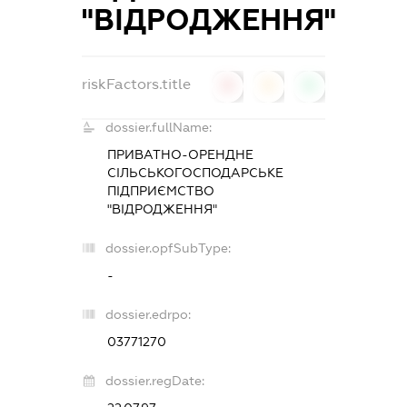
"ВІДРОДЖЕННЯ"
riskFactors.title
0
0
0
dossier.fullName:
ПРИВАТНО-ОРЕНДНЕ
СІЛЬСЬКОГОСПОДАРСЬКЕ
ПІДПРИЄМСТВО
"ВІДРОДЖЕННЯ"
dossier.opfSubType:
-
dossier.edrpo:
03771270
dossier.regDate: