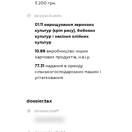
3 200 грн.
dossier.kveds:
01.11
вирощування зернових
культур (крім рису), бобових
культур і насіння олійних
культур
10.89
виробництво інших
харчових продуктів, н.в.і.у.
77.31
надання в оренду
сільськогосподарських машин і
устатковання
dossier.tax
dossier.staff
XXXXXXXXXX