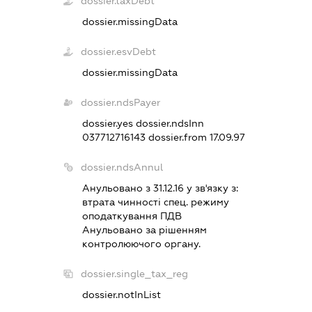
dossier.taxDebt
dossier.missingData
dossier.esvDebt
dossier.missingData
dossier.ndsPayer
dossier.yes
dossier.ndsInn
037712716143
dossier.from 17.09.97
dossier.ndsAnnul
Анульовано з 31.12.16 у зв'язку з:
втрата чинностi спец. режиму
оподаткування ПДВ
Анульовано за рiшенням
контролюючого органу.
dossier.single_tax_reg
dossier.notInList