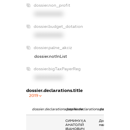
dossier.non_profit
XXXXXXXXXX
dossier.budget_dotation
XXXXXXXXXX
dossier.palne_akciz
dossier.notInList
dossier.bigTaxPayerReg
XXXXXXXXXX
dossier.declarations.title
2019
dossier.declarations.pepName
dossier.declarations.personName
dossier.declaratio
СИМИНУХА
Дохід від наданн
АНАТОЛІЙ
майна в оренду
ІВАНОВИЧ