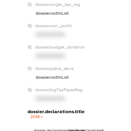
dossier.single_tax_reg
dossier.notInList
dossier.non_profit
XXXXXXXXXX
dossier.budget_dotation
XXXXXXXXXX
dossier.palne_akciz
dossier.notInList
dossier.bigTaxPayerReg
XXXXXXXXXX
dossier.declarations.title
2018
dossier.declarations.pepName
dossier.declarations.personName
dossier.declarati