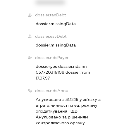
XXXXXXXXXX
dossier.taxDebt
dossier.missingData
dossier.esvDebt
dossier.missingData
dossier.ndsPayer
dossier.yes
dossier.ndsInn
037720316108
dossier.from
17.07.97
dossier.ndsAnnul
Анульовано з 31.12.16 у зв'язку з:
втрата чинностi спец. режиму
оподаткування ПДВ
Анульовано за рiшенням
контролюючого органу.