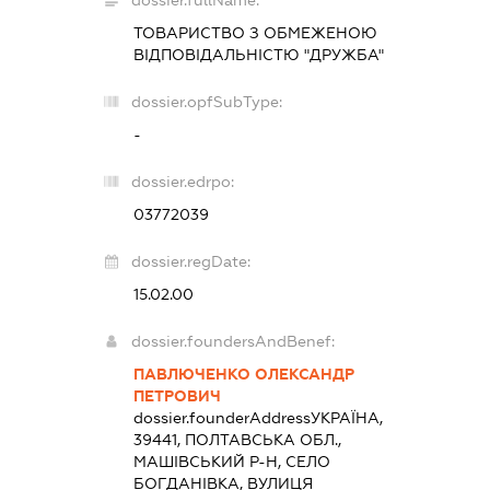
ТОВАРИСТВО З ОБМЕЖЕНОЮ
ВІДПОВІДАЛЬНІСТЮ "ДРУЖБА"
dossier.opfSubType:
-
dossier.edrpo:
03772039
dossier.regDate:
15.02.00
dossier.foundersAndBenef:
ПАВЛЮЧЕНКО ОЛЕКСАНДР
ПЕТРОВИЧ
dossier.founderAddress
УКРАЇНА,
39441, ПОЛТАВСЬКА ОБЛ.,
МАШІВСЬКИЙ Р-Н, СЕЛО
БОГДАНІВКА, ВУЛИЦЯ