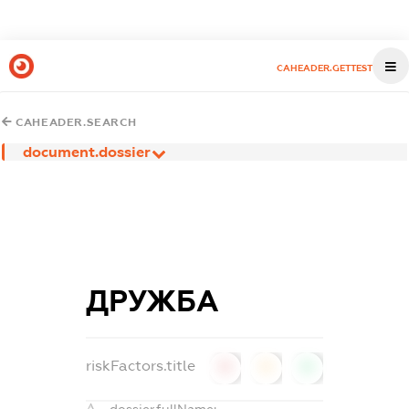
CAHEADER.GETTEST
CAHEADER.SEARCH
document.dossier
ДРУЖБА
riskFactors.title
0
0
0
dossier.fullName: