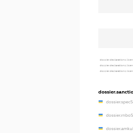
dossier.declarations.lice
dossier.declarations.lice
dossier.declarations.lice
dossier.sancti
dossier.spec
dossier.rnbo
dossier.amku