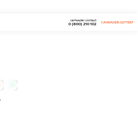
caHeader.contact
CAHEADER.GETTEST
0 (800) 210 102
0
0
А