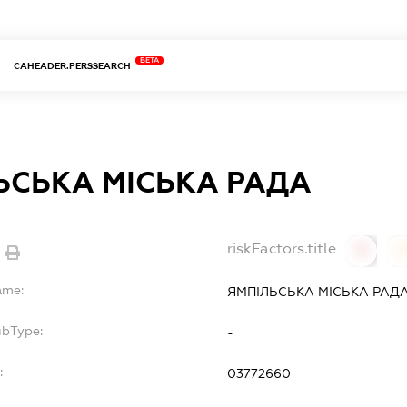
BETA
CAHEADER.PERSSEARCH
ЬСЬКА МІСЬКА РАДА
riskFactors.title
0
ame:
ЯМПІЛЬСЬКА МІСЬКА РАД
ubType:
-
:
03772660