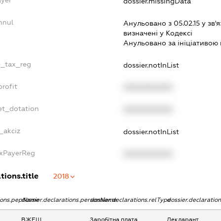
ayer
dossier.missingData
nnul
Анульовано з 05.02.15 у зв'я
визначенi у Кодексi
Анульовано за iнiцiативою 
e_tax_reg
dossier.notInList
rofit
XXXXXXXXXX
et_dotation
XXXXXXXXXX
_akciz
dossier.notInList
axPayerReg
XXXXXXXXXX
tions.title
2018
tions.pepName
dossier.declarations.personName
dossier.declarations.relType
dossier.declaratio
ВЖЕЩ
Заробітна плата
Декларант