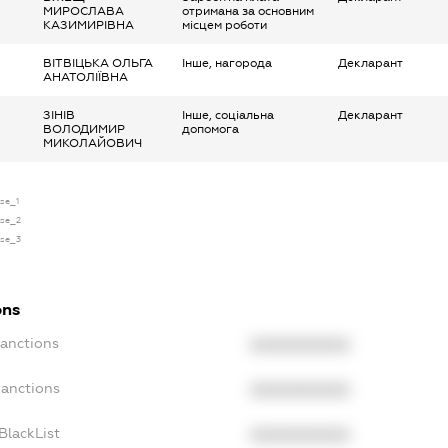
МИРОСЛАВА
отримана за основним
КАЗИМИРІВНА
місцем роботи
ВІТВІЦЬКА ОЛЬГА
Інше, нагорода
Декларант
АНАТОЛІЇВНА
ЗІНІВ
Інше, соціальна
Декларант
ВОЛОДИМИР
допомога
МИКОЛАЙОВИЧ
nse_1
nse_2
nse_3
ons
Sanctions
XXXXXXXXXX
Sanctions
XXXXXXXXXX
BlackList
XXXXXXXXXX