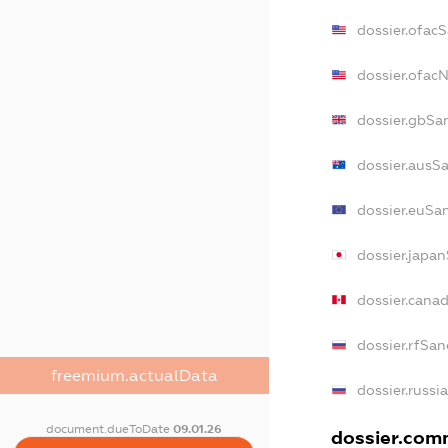
dossier.ofac
dossier.ofac
dossier.gbSa
dossier.ausS
dossier.euSa
dossier.japa
dossier.cana
dossier.rfSan
freemium.actualData
dossier.russi
document.dueToDate
09.01.26
dossier.comm