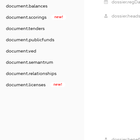
dossier.regDa
document.balances
dossier.heads
document.scorings
new!
document.tenders
document.publicfunds
document.ved
document.semantrum
document.relationships
document.licenses
new!
dossier.benefi