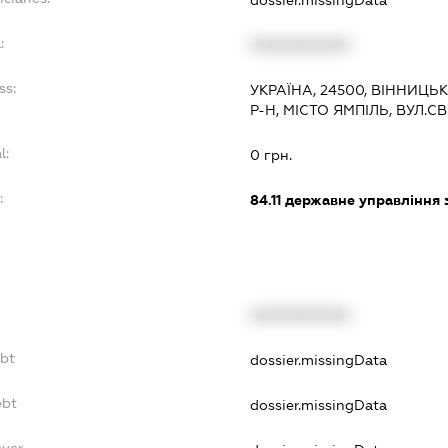
:
XXXXXXXXXX
ss:
УКРАЇНА, 24500, ВІННИЦЬ
Р-Н, МІСТО ЯМПІЛЬ, ВУЛ.
l:
0 грн.
:
84.11
державне управління 
XXXXXXXXXX
ebt
dossier.missingData
ebt
dossier.missingData