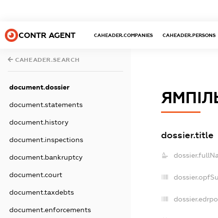
CONTR AGENT
CAHEADER.COMPANIES
CAHEADER.PERSONS
CAHEADER.SEARCH
document.dossier
ЯМПІЛ
document.statements
document.history
dossier.title
document.inspections
dossier.fullN
document.bankruptcy
document.court
dossier.opfS
document.taxdebts
dossier.edrpo
document.enforcements