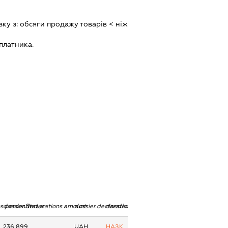
зку з:
обсяги продажу товарiв < нiж
платника.
ns.personStatus
dossier.declarations.amount
dossier.declarations.currency
dossier.declarations.source
236 899
UAH
НАЗК