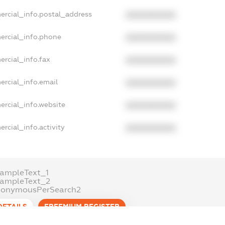
ercial_info.postal_address
XXXXXXXXXX
ercial_info.phone
XXXXXXXXXX
ercial_info.fax
XXXXXXXXXX
ercial_info.email
XXXXXXXXXX
ercial_info.website
XXXXXXXXXX
rcial_info.activity
XXXXXXXXXX
ampleText_1
xampleText_2
nonymousPerSearch2
DETAILS
FREEMIUM.REGISTER