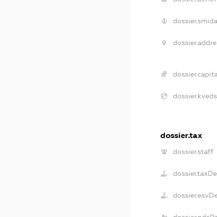
dossier.smida
dossier.addre
dossier.capita
dossier.kveds
dossier.tax
dossier.staff
dossier.taxD
dossier.esvD