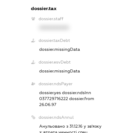
dossier.tax
dossier.staff
XXXXXXXXXX
dossier.taxDebt
dossier.missingData
dossier.esvDebt
dossier.missingData
dossier.ndsPayer
dossier.yes
dossier.ndsInn
037729716222
dossier.from
26.06.97
dossier.ndsAnnul
Анульовано з 31.12.16 у зв'язку
з:
втрата чинностi спец.