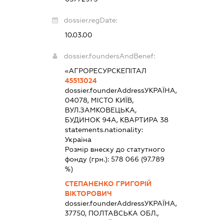
dossier.regDate:
10.03.00
dossier.foundersAndBenef:
«АГРОРЕСУРСКЕПІТАЛ
45513024
dossier.founderAddress
УКРАЇНА,
04078, МІСТО КИЇВ,
ВУЛ.ЗАМКОВЕЦЬКА,
БУДИНОК 94А, КВАРТИРА 38
statements.nationality:
Україна
Розмір внеску до статутного
фонду (грн.):
578 066
(97.789
%)
СТЕПАНЕНКО ГРИГОРІЙ
ВІКТОРОВИЧ
dossier.founderAddress
УКРАЇНА,
37750, ПОЛТАВСЬКА ОБЛ.,