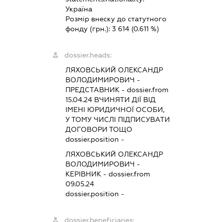
Україна
Розмір внеску до статутного
фонду (грн.):
3 614
(0.611 %)
dossier.heads:
ЛЯХОВСЬКИЙ ОЛЕКСАНДР
ВОЛОДИМИРОВИЧ
-
ПРЕДСТАВНИК
- dossier.from
15.04.24
ВЧИНЯТИ ДІЇ ВІД
ІМЕНІ ЮРИДИЧНОЇ ОСОБИ,
У ТОМУ ЧИСЛІ ПІДПИСУВАТИ
ДОГОВОРИ ТОЩО
dossier.position -
ЛЯХОВСЬКИЙ ОЛЕКСАНДР
ВОЛОДИМИРОВИЧ
-
КЕРІВНИК
- dossier.from
09.05.24
dossier.position -
dossier.beneficiaries: