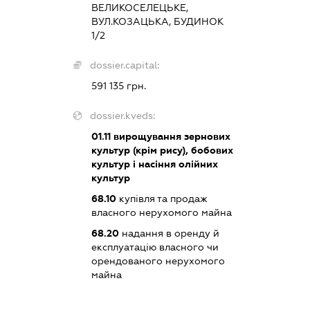
ВЕЛИКОСЕЛЕЦЬКЕ,
ВУЛ.КОЗАЦЬКА, БУДИНОК
1/2
dossier.capital:
591 135 грн.
dossier.kveds:
01.11
вирощування зернових
культур (крім рису), бобових
культур і насіння олійних
культур
68.10
купівля та продаж
власного нерухомого майна
68.20
надання в оренду й
експлуатацію власного чи
орендованого нерухомого
майна