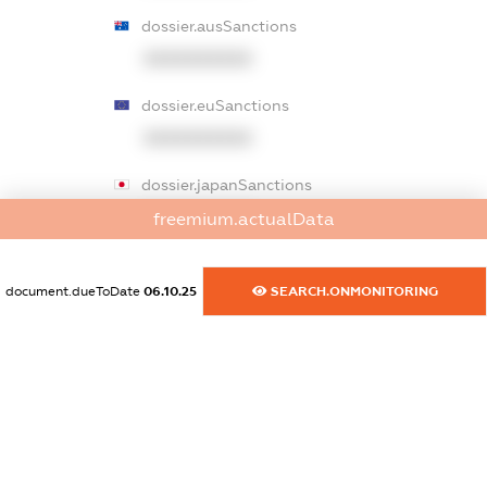
dossier.ausSanctions
XXXXXXXXXX
dossier.euSanctions
XXXXXXXXXX
dossier.japanSanctions
XXXXXXXXXX
freemium.actualData
dossier.canadaSanctions
document.dueToDate
06.10.25
SEARCH.ONMONITORING
XXXXXXXXXX
dossier.rfSanctions
XXXXXXXXXX
dossier.russian_reg_title
XXXXXXXXXX