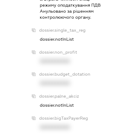
режиму оподаткування ПДВ
Анульовано за рiшенням
контролюючого органу.
dossier.single_tax_reg
dossier.notInList
dossier.non_profit
XXXXXXXXXX
dossier.budget_dotation
XXXXXXXXXX
dossier.palne_akciz
dossier.notInList
dossier.bigTaxPayerReg
XXXXXXXXXX