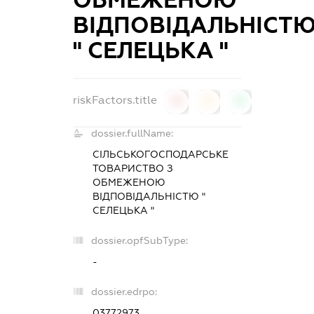
ВІДПОВІДАЛЬНІСТ
" СЕЛЕЦЬКА "
riskFactors.title
0
0
0
dossier.fullName:
СІЛЬСЬКОГОСПОДАРСЬКЕ
ТОВАРИСТВО З
ОБМЕЖЕНОЮ
ВІДПОВІДАЛЬНІСТЮ "
СЕЛЕЦЬКА "
dossier.opfSubType:
-
dossier.edrpo:
03772973