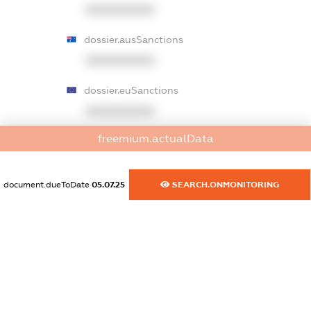
XXXXXXXXXX
dossier.ausSanctions
XXXXXXXXXX
dossier.euSanctions
XXXXXXXXXX
freemium.actualData
dossier.japanSanctions
XXXXXXXXXX
document.dueToDate
05.07.25
SEARCH.ONMONITORING
dossier.canadaSanctions
XXXXXXXXXX
dossier.rfSanctions
XXXXXXXXXX
dossier.russian_reg_title