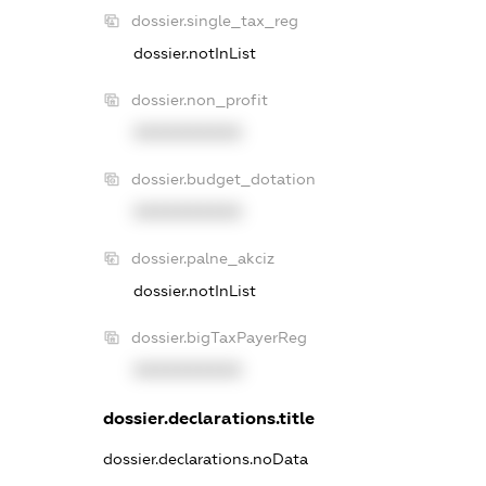
dossier.single_tax_reg
dossier.notInList
dossier.non_profit
XXXXXXXXXX
dossier.budget_dotation
XXXXXXXXXX
dossier.palne_akciz
dossier.notInList
dossier.bigTaxPayerReg
XXXXXXXXXX
dossier.declarations.title
dossier.declarations.noData