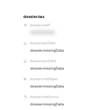
dossier.tax
dossier.staff
XXXXXXXXXX
dossier.taxDebt
dossier.missingData
dossier.esvDebt
dossier.missingData
dossier.ndsPayer
dossier.missingData
dossier.ndsAnnul
dossier.missingData