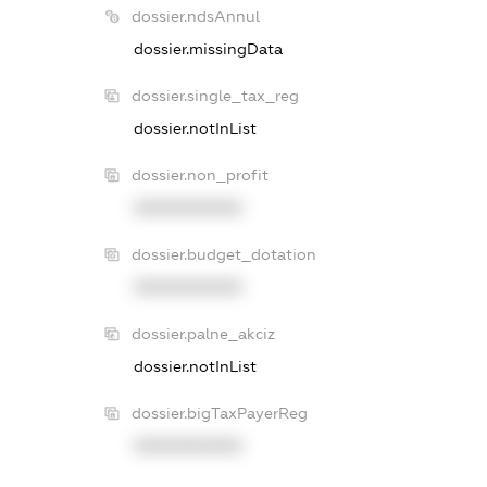
dossier.ndsAnnul
dossier.missingData
dossier.single_tax_reg
dossier.notInList
dossier.non_profit
XXXXXXXXXX
dossier.budget_dotation
XXXXXXXXXX
dossier.palne_akciz
dossier.notInList
dossier.bigTaxPayerReg
XXXXXXXXXX