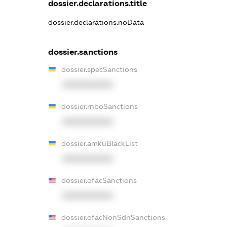
dossier.declarations.title
dossier.declarations.noData
dossier.sanctions
dossier.specSanctions
XXXXXXXXXX
dossier.rnboSanctions
XXXXXXXXXX
dossier.amkuBlackList
XXXXXXXXXX
dossier.ofacSanctions
XXXXXXXXXX
dossier.ofacNonSdnSanctions