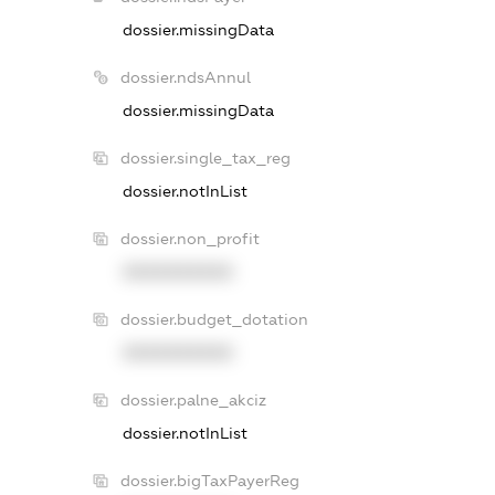
dossier.missingData
dossier.ndsAnnul
dossier.missingData
dossier.single_tax_reg
dossier.notInList
dossier.non_profit
XXXXXXXXXX
dossier.budget_dotation
XXXXXXXXXX
dossier.palne_akciz
dossier.notInList
dossier.bigTaxPayerReg