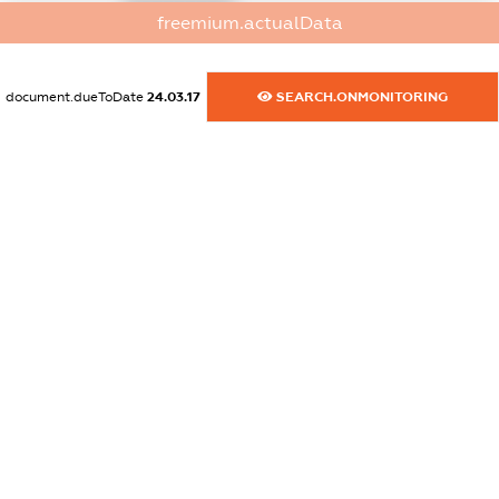
XXXXXXXXXX
freemium.actualData
dossier.commercial_info.website
XXXXXXXXXX
document.dueToDate
24.03.17
SEARCH.ONMONITORING
dossier.commercial_info.activity
XXXXXXXXXX
freemium.exampleText_1
freemium.exampleText_2
freemium.anonymousPerSearch2
FREEMIUM.DETAILS
FREEMIUM.REGISTER