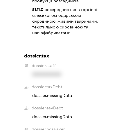
продукції розсадників
51.11.0
посередництво в торгівлі
сільськогосподарською
сировиною, живими тваринами,
текстильною сировиною та
напівфабрикатами
dossier.tax
dossier.staff
XXXXXXXXXX
dossier.taxDebt
dossier.missingData
dossier.esvDebt
dossier.missingData
dossier.ndsPayer