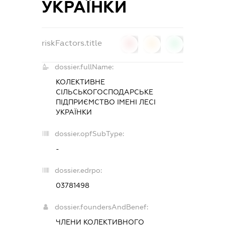
УКРАЇНКИ
riskFactors.title
0
0
0
dossier.fullName:
КОЛЕКТИВНЕ
СІЛЬСЬКОГОСПОДАРСЬКЕ
ПІДПРИЄМСТВО ІМЕНІ ЛЕСІ
УКРАЇНКИ
dossier.opfSubType:
-
dossier.edrpo:
03781498
dossier.foundersAndBenef:
ЧЛЕНИ КОЛЕКТИВНОГО