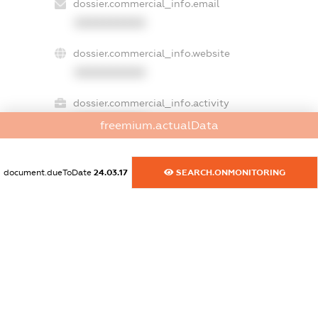
dossier.commercial_info.email
XXXXXXXXXX
dossier.commercial_info.website
XXXXXXXXXX
dossier.commercial_info.activity
XXXXXXXXXX
freemium.actualData
document.dueToDate
24.03.17
SEARCH.ONMONITORING
freemium.exampleText_1
freemium.exampleText_2
freemium.anonymousPerSearch2
FREEMIUM.DETAILS
FREEMIUM.REGISTER