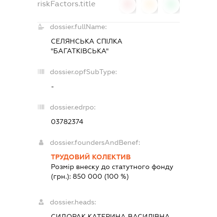
riskFactors.title
0
0
0
dossier.fullName:
СЕЛЯНСЬКА СПІЛКА
"БАГАТКІВСЬКА"
dossier.opfSubType:
-
dossier.edrpo:
03782374
dossier.foundersAndBenef:
ТРУДОВИЙ КОЛЕКТИВ
Розмір внеску до статутного фонду
(грн.):
850 000
(100 %)
dossier.heads:
СИДОРАК КАТЕРИНА ВАСИЛІВНА
-