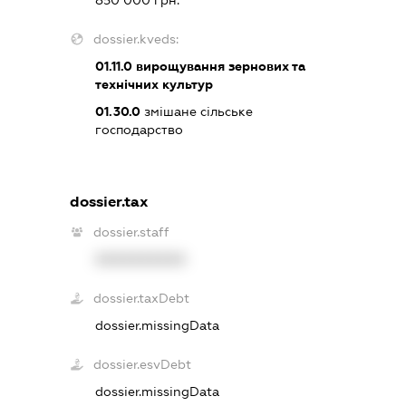
dossier.kveds:
01.11.0
вирощування зернових та
технічних культур
01.30.0
змішане сільське
господарство
dossier.tax
dossier.staff
XXXXXXXXXX
dossier.taxDebt
dossier.missingData
dossier.esvDebt
dossier.missingData