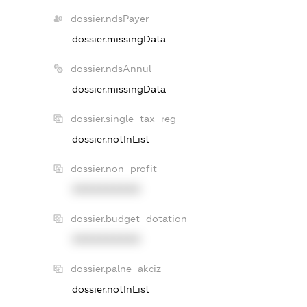
dossier.ndsPayer
dossier.missingData
dossier.ndsAnnul
dossier.missingData
dossier.single_tax_reg
dossier.notInList
dossier.non_profit
XXXXXXXXXX
dossier.budget_dotation
XXXXXXXXXX
dossier.palne_akciz
dossier.notInList