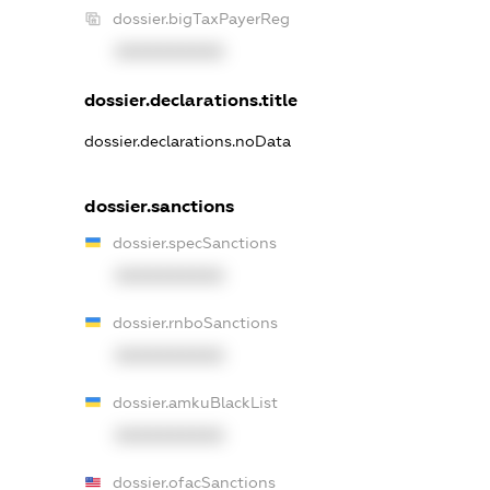
dossier.bigTaxPayerReg
XXXXXXXXXX
dossier.declarations.title
dossier.declarations.noData
dossier.sanctions
dossier.specSanctions
XXXXXXXXXX
dossier.rnboSanctions
XXXXXXXXXX
dossier.amkuBlackList
XXXXXXXXXX
dossier.ofacSanctions