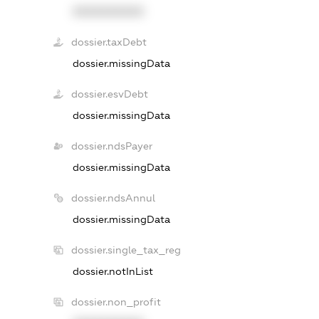
XXXXXXXXXX
dossier.taxDebt
dossier.missingData
dossier.esvDebt
dossier.missingData
dossier.ndsPayer
dossier.missingData
dossier.ndsAnnul
dossier.missingData
dossier.single_tax_reg
dossier.notInList
dossier.non_profit