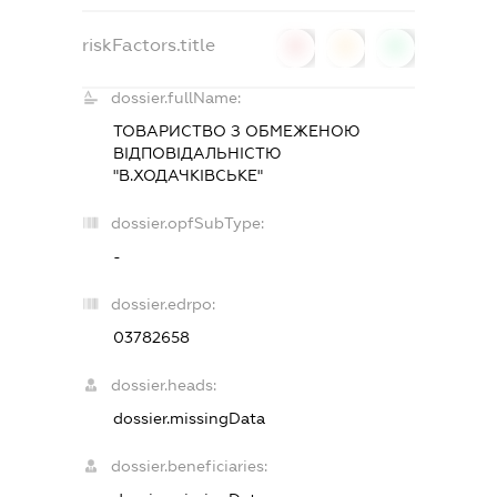
riskFactors.title
0
0
0
dossier.fullName:
ТОВАРИСТВО З ОБМЕЖЕНОЮ
ВІДПОВІДАЛЬНІСТЮ
"В.ХОДАЧКІВСЬКЕ"
dossier.opfSubType:
-
dossier.edrpo:
03782658
dossier.heads:
dossier.missingData
dossier.beneficiaries: