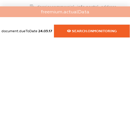
dossier.commercial_info.postal_address
freemium.actualData
XXXXXXXXXX
dossier.commercial_info.phone
document.dueToDate
24.03.17
SEARCH.ONMONITORING
XXXXXXXXXX
dossier.commercial_info.fax
XXXXXXXXXX
dossier.commercial_info.email
XXXXXXXXXX
dossier.commercial_info.website
XXXXXXXXXX
dossier.commercial_info.activity
XXXXXXXXXX