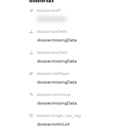
dossier.tax
dossier.staff
XXXXXXXXXX
dossier.taxDebt
dossier.missingData
dossier.esvDebt
dossier.missingData
dossier.ndsPayer
dossier.missingData
dossier.ndsAnnul
dossier.missingData
dossier.single_tax_reg
dossier.notInList