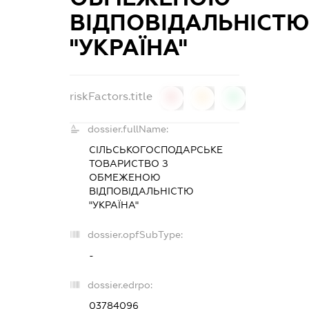
ВІДПОВІДАЛЬНІСТ
"УКРАЇНА"
riskFactors.title
0
0
0
dossier.fullName:
СІЛЬСЬКОГОСПОДАРСЬКЕ
ТОВАРИСТВО З
ОБМЕЖЕНОЮ
ВІДПОВІДАЛЬНІСТЮ
"УКРАЇНА"
dossier.opfSubType:
-
dossier.edrpo:
03784096