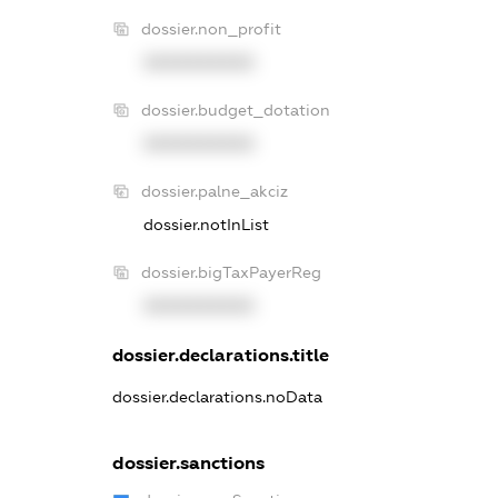
dossier.non_profit
XXXXXXXXXX
dossier.budget_dotation
XXXXXXXXXX
dossier.palne_akciz
dossier.notInList
dossier.bigTaxPayerReg
XXXXXXXXXX
dossier.declarations.title
dossier.declarations.noData
dossier.sanctions