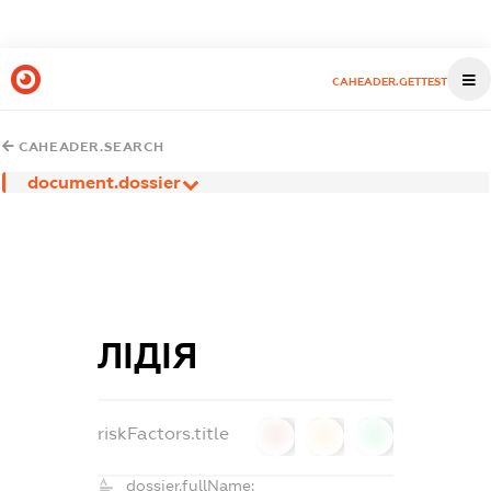
CAHEADER.GETTEST
CAHEADER.SEARCH
document.dossier
ЛІДІЯ
riskFactors.title
0
0
0
dossier.fullName: