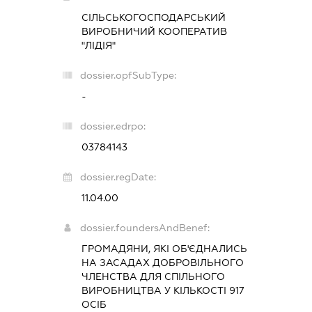
СІЛЬСЬКОГОСПОДАРСЬКИЙ
ВИРОБНИЧИЙ КООПЕРАТИВ
"ЛІДІЯ"
dossier.opfSubType:
-
dossier.edrpo:
03784143
dossier.regDate:
11.04.00
dossier.foundersAndBenef:
ГРОМАДЯНИ, ЯКІ ОБ'ЄДНАЛИСЬ
НА ЗАСАДАХ ДОБРОВІЛЬНОГО
ЧЛЕНСТВА ДЛЯ СПІЛЬНОГО
ВИРОБНИЦТВА У КІЛЬКОСТІ 917
ОСІБ