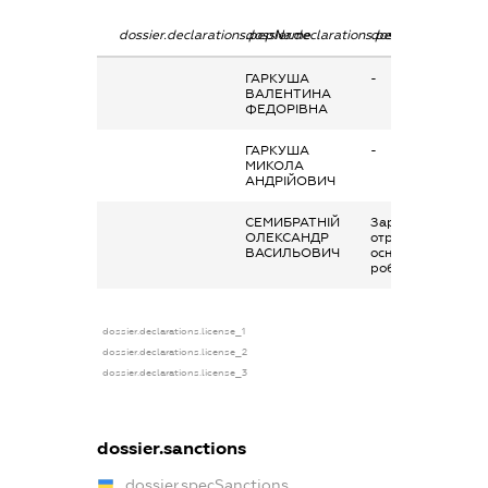
dossier.declarations.pepName
dossier.declarations.personName
dossier.declaratio
ГАРКУША
-
ВАЛЕНТИНА
ФЕДОРІВНА
ГАРКУША
-
МИКОЛА
АНДРІЙОВИЧ
СЕМИБРАТНІЙ
Заробітна плата
ОЛЕКСАНДР
отримана за
ВАСИЛЬОВИЧ
основним місцем
роботи
dossier.declarations.license_1
dossier.declarations.license_2
dossier.declarations.license_3
dossier.sanctions
dossier.specSanctions