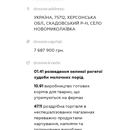
dossier.address:
УКРАЇНА, 75712, ХЕРСОНСЬКА
ОБЛ., СКАДОВСЬКИЙ Р-Н, СЕЛО
НОВОМИКОЛАЇВКА
dossier.capital:
7 687 900 грн.
dossier.kveds:
01.41
розведення великої рогатої
худоби молочних порід
10.91
виробництво готових
кормів для тварин, що
утримуються на фермах
47.11
роздрібна торгівля в
неспеціалізованих магазинах
переважно продуктами
харчування, напоями та
тютюновими виробами