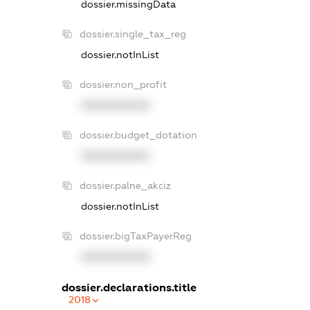
dossier.missingData
dossier.single_tax_reg
dossier.notInList
dossier.non_profit
XXXXXXXXXX
dossier.budget_dotation
XXXXXXXXXX
dossier.palne_akciz
dossier.notInList
dossier.bigTaxPayerReg
XXXXXXXXXX
dossier.declarations.title
2018