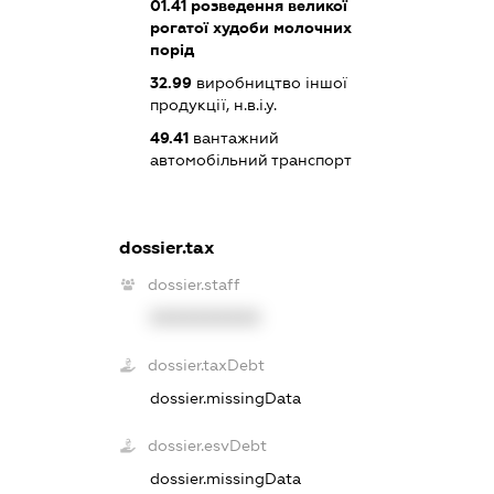
01.41
розведення великої
рогатої худоби молочних
порід
32.99
виробництво іншої
продукції, н.в.і.у.
49.41
вантажний
автомобільний транспорт
dossier.tax
dossier.staff
XXXXXXXXXX
dossier.taxDebt
dossier.missingData
dossier.esvDebt
dossier.missingData