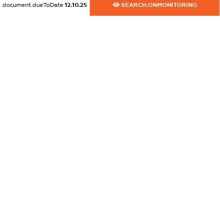
document.dueToDate
12.10.25
SEARCH.ONMONITORING
dossier.ofacNonSdnSanctions
XXXXXXXXXX
dossier.gbSanctions
XXXXXXXXXX
dossier.ausSanctions
XXXXXXXXXX
dossier.euSanctions
XXXXXXXXXX
dossier.japanSanctions
XXXXXXXXXX
dossier.canadaSanctions
XXXXXXXXXX