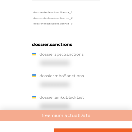
dossier.declarations.license_1
dossier.declarations.license_2
dossier.declarations.license_3
dossier.sanctions
dossier.specSanctions
XXXXXXXXXX
dossier.rnboSanctions
XXXXXXXXXX
dossier.amkuBlackList
XXXXXXXXXX
freemium.actualData
dossier.ofacSanctions
XXXXXXXXXX