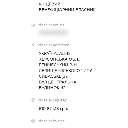
КІНЦЕВИЙ
БЕНЕФІЦІАРНИЙ ВЛАСНИК
dossier.smida:
XXXXXXXXXX
dossier.address:
УКРАЇНА, 75342,
ХЕРСОНСЬКА ОБЛ.,
ГЕНІЧЕСЬКИЙ Р-Н,
СЕЛИЩЕ МІСЬКОГО ТИПУ
СИВАСЬКЕ(З),
ВУЛ.ЦЕНТРАЛЬНА,
БУДИНОК 42
dossier.capital:
610 874,18 грн.
dossier.kveds: