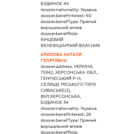
БУДИНОК 44
dossier.nationality:
Україна
dossier.benefInterest:
60
dossier.benefType:
Прямий
вирішальний вплив
dossier.benefRole:
КІНЦЕВИЙ
БЕНЕФІЦІАРНИЙ ВЛАСНИК
КРИЛОВА НАТАЛЯ
ГЕОРГІЇВНА
dossier.address:
УКРАЇНА,
75342, ХЕРСОНСЬКА ОБЛ.,
ГЕНІЧЕСЬКИЙ Р-Н,
СЕЛИЩЕ МІСЬКОГО ТИПУ
СИВАСЬКЕ(З),
ВУЛ.ХЕРСОНСЬКА,
БУДИНОК 34
dossier.nationality:
Україна
dossier.benefInterest:
28
dossier.benefType:
Прямий
вирішальний вплив
dossier.benefRole: