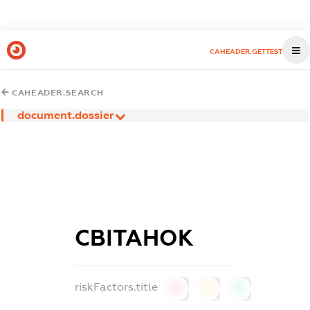
CAHEADER.GETTEST
CAHEADER.SEARCH
document.dossier
СВІТАНОК
riskFactors.title
0
0
0