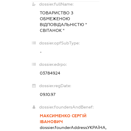
dossier.fullName:
ТОВАРИСТВО З
ОБМЕЖЕНОЮ
ВІДПОВІДАЛЬНІСТЮ "
СВІТАНОК "
dossier.opfSubType:
-
dossier.edrpo:
03784924
dossier.regDate:
09.10.97
dossier.foundersAndBenef:
МАКСИМЕНКО СЕРГІЙ
ІВАНОВИЧ
dossier.founderAddress
УКРАЇНА,