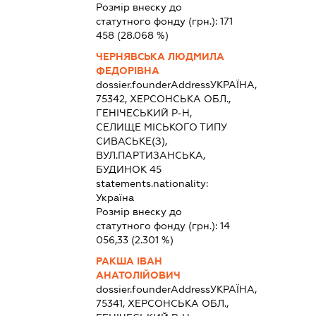
Розмір внеску до
статутного фонду (грн.):
171
458
(28.068 %)
ЧЕРНЯВСЬКА ЛЮДМИЛА
ФЕДОРІВНА
dossier.founderAddress
УКРАЇНА,
75342, ХЕРСОНСЬКА ОБЛ.,
ГЕНІЧЕСЬКИЙ Р-Н,
СЕЛИЩЕ МІСЬКОГО ТИПУ
СИВАСЬКЕ(З),
ВУЛ.ПАРТИЗАНСЬКА,
БУДИНОК 45
statements.nationality:
Україна
Розмір внеску до
статутного фонду (грн.):
14
056,33
(2.301 %)
РАКША ІВАН
АНАТОЛІЙОВИЧ
dossier.founderAddress
УКРАЇНА,
75341, ХЕРСОНСЬКА ОБЛ.,