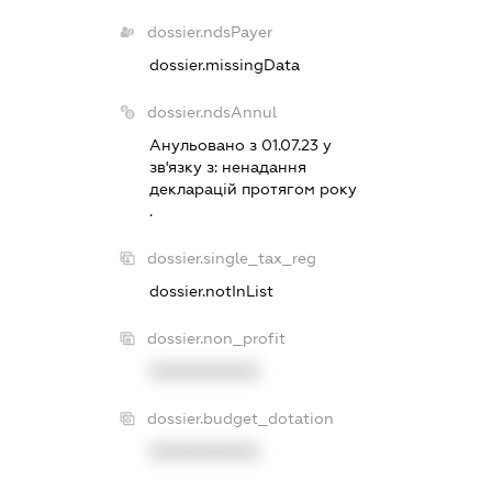
dossier.ndsPayer
dossier.missingData
dossier.ndsAnnul
Анульовано з 01.07.23 у
зв'язку з:
ненадання
декларацiй протягом року
.
dossier.single_tax_reg
dossier.notInList
dossier.non_profit
XXXXXXXXXX
dossier.budget_dotation
XXXXXXXXXX