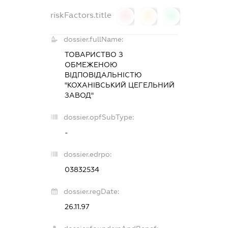
riskFactors.title
0
0
0
dossier.fullName:
ТОВАРИСТВО З
ОБМЕЖЕНОЮ
ВІДПОВІДАЛЬНІСТЮ
"КОХАНІВСЬКИЙ ЦЕГЕЛЬНИЙ
ЗАВОД"
dossier.opfSubType:
-
dossier.edrpo:
03832534
dossier.regDate:
26.11.97