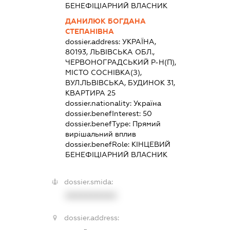
БЕНЕФІЦІАРНИЙ ВЛАСНИК
ДАНИЛЮК БОГДАНА
СТЕПАНІВНА
dossier.address:
УКРАЇНА,
80193, ЛЬВІВСЬКА ОБЛ.,
ЧЕРВОНОГРАДСЬКИЙ Р-Н(П),
МІСТО СОСНІВКА(З),
ВУЛ.ЛЬВІВСЬКА, БУДИНОК 31,
КВАРТИРА 25
dossier.nationality:
Україна
dossier.benefInterest:
50
dossier.benefType:
Прямий
вирішальний вплив
dossier.benefRole:
КІНЦЕВИЙ
БЕНЕФІЦІАРНИЙ ВЛАСНИК
dossier.smida:
XXXXXXXXXX
dossier.address: