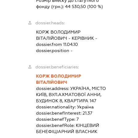
Розмір внеску до статутного
фонду (грн.):
44 530,50
(100 %)
dossier.heads:
КОРЖ ВОЛОДИМИР
ВІТАЛІЙОВИЧ
-
КЕРІВНИК
-
dossier.from 11.04.10
dossier.position -
dossier.beneficiaries:
КОРЖ ВОЛОДИМИР
ВІТАЛІЙОВИЧ
dossier.address:
УКРАЇНА, МІСТО
КИЇВ, ВУЛ.АХМАТОВОЇ АННИ,
БУДИНОК 8, КВАРТИРА 147
dossier.nationality:
Україна
dossier.benefInterest:
21.37
dossier.benefType:
7
dossier.benefRole:
КІНЦЕВИЙ
БЕНЕФІЦІАРНИЙ ВЛАСНИК