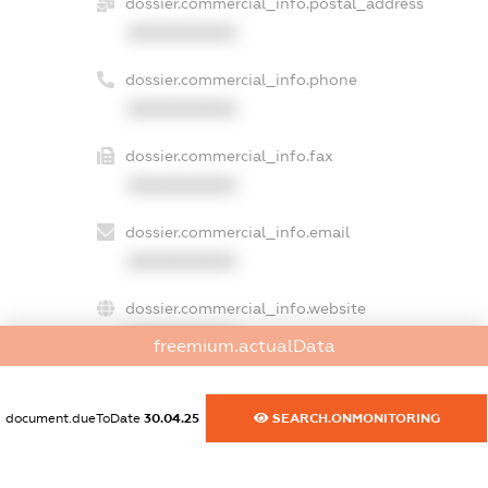
dossier.commercial_info.postal_address
XXXXXXXXXX
dossier.commercial_info.phone
XXXXXXXXXX
dossier.commercial_info.fax
XXXXXXXXXX
dossier.commercial_info.email
XXXXXXXXXX
dossier.commercial_info.website
XXXXXXXXXX
freemium.actualData
dossier.commercial_info.activity
XXXXXXXXXX
document.dueToDate
30.04.25
SEARCH.ONMONITORING