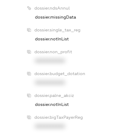
dossier.ndsAnnul
dossier.missingData
dossier.single_tax_reg
dossier.notInList
dossier.non_profit
XXXXXXXXXX
dossier.budget_dotation
XXXXXXXXXX
dossier.palne_akciz
dossier.notInList
dossier.bigTaxPayerReg
XXXXXXXXXX