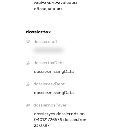
санітарно-технічним
обладнанням
dossier.tax
dossier.staff
XXXXXXXXXX
dossier.taxDebt
dossier.missingData
dossier.esvDebt
dossier.missingData
dossier.ndsPayer
dossier.yes
dossier.ndsInn
040121726576
dossier.from
23.07.97