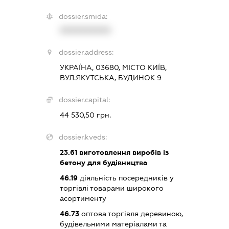
dossier.smida:
XXXXXXXXXX
dossier.address:
УКРАЇНА, 03680, МІСТО КИЇВ,
ВУЛ.ЯКУТСЬКА, БУДИНОК 9
dossier.capital:
44 530,50 грн.
dossier.kveds:
23.61
виготовлення виробів із
бетону для будівництва
46.19
діяльність посередників у
торгівлі товарами широкого
асортименту
46.73
оптова торгівля деревиною,
будівельними матеріалами та