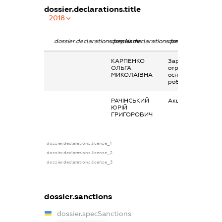
dossier.declarations.title
2018
dossier.declarations.pepName
dossier.declarations.personName
dossier.declaratio
КАРПЕНКО
Заробітна плата
ОЛЬГА
отримана за
МИКОЛАЇВНА
основним місцем
роботи
РАЧІНСЬКИЙ
Акції
ЮРІЙ
ГРИГОРОВИЧ
dossier.declarations.license_1
dossier.declarations.license_2
dossier.declarations.license_3
dossier.sanctions
dossier.specSanctions