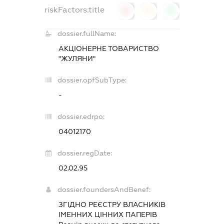
riskFactors.title
0
0
0
dossier.fullName:
АКЦІОНЕРНЕ ТОВАРИСТВО
"ЖУЛЯНИ"
dossier.opfSubType:
-
dossier.edrpo:
04012170
dossier.regDate:
02.02.95
dossier.foundersAndBenef:
ЗГІДНО РЕЄСТРУ ВЛАСНИКІВ
ІМЕННИХ ЦІННИХ ПАПЕРІВ