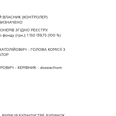
Й ВЛАСНИК (КОНТРОЛЕР)
 ВИЗНАЧЕНО
ОНЕРІВ ЗГІДНО РЕЄСТРУ.
о фонду (грн.):
1 150 139,75
(100 %)
НАТОЛІЙОВИЧ
-
ГОЛОВА КОМІСІЇ З
АТОР
ТРОВИЧ
-
КЕРІВНИК
- dossier.from
ЇВ, ВУЛИЦЯ БУДІНДУСТРІЇ, БУДИНОК