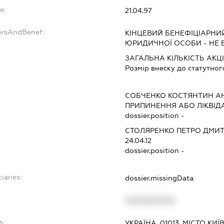
e:
21.04.97
ersAndBenef:
КІНЦЕВИЙ БЕНЕФІЦІАРНИ
ЮРИДИЧНОЇ ОСОБИ - НЕ
ЗАГАЛЬНА КІЛЬКІСТЬ АКЦІ
Розмір внеску до статутног
СОБЧЕНКО КОСТЯНТИН А
ПРИПИНЕННЯ АБО ЛІКВІД
dossier.position -
СТОЛЯРЕНКО ПЕТРО ДМИ
24.04.12
dossier.position -
iaries:
dossier.missingData
XXXXXXXXXX
s:
УКРАЇНА, 01013, МІСТО КИ