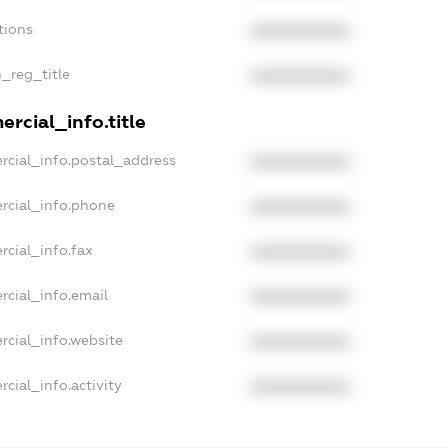
tions
XXXXXXXXXX
n_reg_title
XXXXXXXXXX
rcial_info.title
rcial_info.postal_address
XXXXXXXXXX
rcial_info.phone
XXXXXXXXXX
rcial_info.fax
XXXXXXXXXX
rcial_info.email
XXXXXXXXXX
rcial_info.website
XXXXXXXXXX
cial_info.activity
XXXXXXXXXX