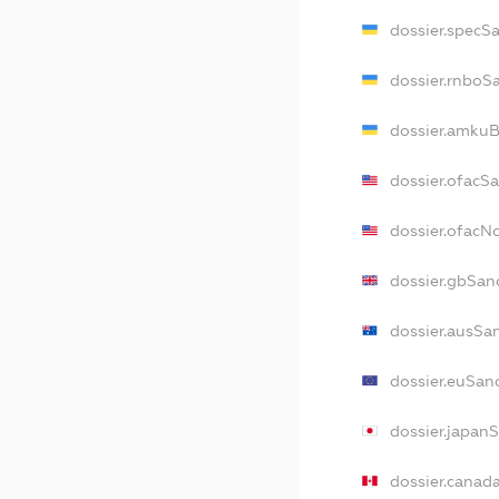
dossier.specS
dossier.rnboS
dossier.amkuB
dossier.ofacS
dossier.ofac
dossier.gbSan
dossier.ausSa
dossier.euSan
dossier.japan
dossier.canad