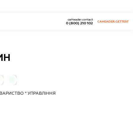
caHeader.contact
CAHEADER.GETTEST
0 (800) 210 102
ИН
0
ВАРИСТВО " УПРАВЛІННЯ