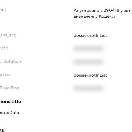
nul
Анульовано з 29.04.18 у зв'я
визначенi у Кодексi
.
_tax_reg
dossier.notInList
ofit
XXXXXXXXXX
t_dotation
XXXXXXXXXX
akciz
dossier.notInList
xPayerReg
XXXXXXXXXX
ions.title
ons.noData
ns