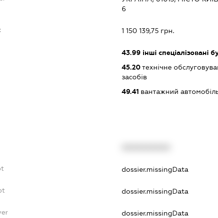
6
:
1 150 139,75 грн.
43.99
інші спеціалізовані бу
45.20
технічне обслуговува
засобів
49.41
вантажний автомобіль
XXXXXXXXXX
bt
dossier.missingData
bt
dossier.missingData
yer
dossier.missingData