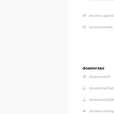
dossier.capital
dossier.kveds:
dossier.tax
dossier.staff
dossier.taxDe
dossier.esvDe
dossier.ndsPa