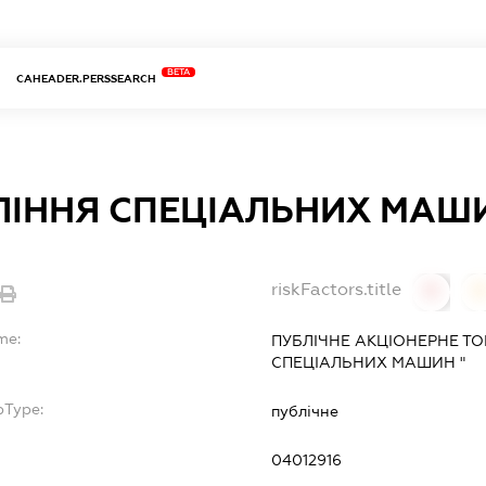
BETA
CAHEADER.PERSSEARCH
ЛІННЯ СПЕЦІАЛЬНИХ МАШ
riskFactors.title
0
0
me:
ПУБЛІЧНЕ АКЦІОНЕРНЕ ТО
СПЕЦІАЛЬНИХ МАШИН "
bType:
публічне
04012916