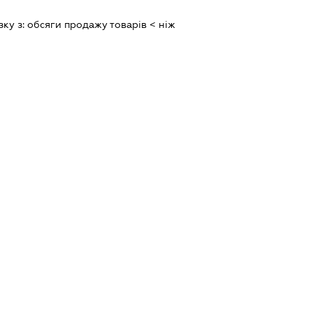
зку з:
обсяги продажу товарiв < нiж