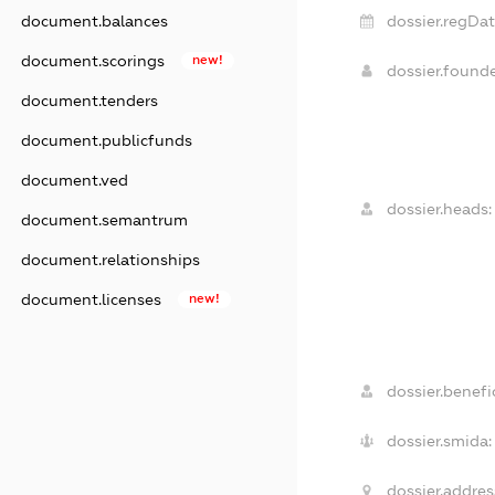
dossier.regDat
document.balances
document.scorings
new!
dossier.found
document.tenders
document.publicfunds
document.ved
dossier.heads:
document.semantrum
document.relationships
document.licenses
new!
dossier.benefic
dossier.smida:
dossier.addres