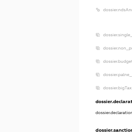
dossier.ndsAn
dossier.single
dossier.non_pr
dossier.budge
dossier.palne_
dossier.bigTa
dossier.declarat
dossier.declarati
dossier.sanctio