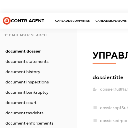
CONTR AGENT
CAHEADER.COMPANIES
CAHEADER.PERSONS
CAHEADER.SEARCH
document.dossier
УПРАВ
document.statements
document.history
dossier.title
document.inspections
dossier.fullNa
document.bankruptcy
document.court
dossier.opfSu
document.taxdebts
dossier.edrpo:
document.enforcements