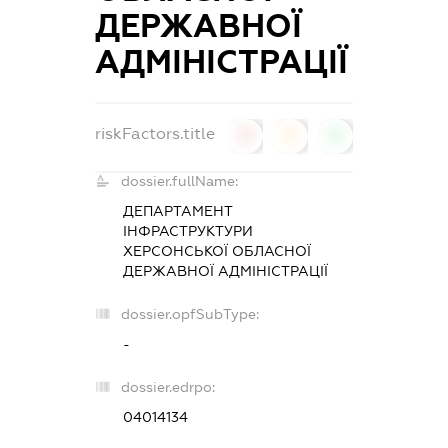
ДЕРЖАВНОЇ
АДМІНІСТРАЦІЇ
riskFactors.title
0
0
0
dossier.fullName:
ДЕПАРТАМЕНТ
ІНФРАСТРУКТУРИ
ХЕРСОНСЬКОЇ ОБЛАСНОЇ
ДЕРЖАВНОЇ АДМІНІСТРАЦІЇ
dossier.opfSubType:
-
dossier.edrpo:
04014134