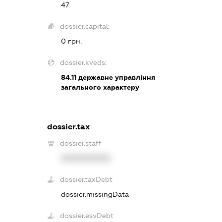
47
dossier.capital:
0 грн.
dossier.kveds:
84.11
державне управління
загального характеру
dossier.tax
dossier.staff
XXXXXXXXXX
dossier.taxDebt
dossier.missingData
dossier.esvDebt