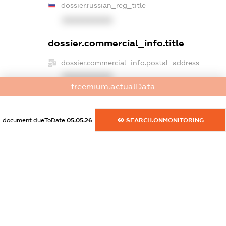
dossier.russian_reg_title
XXXXXXXXXX
dossier.commercial_info.title
dossier.commercial_info.postal_address
XXXXXXXXXX
freemium.actualData
dossier.commercial_info.phone
XXXXXXXXXX
document.dueToDate
05.05.26
SEARCH.ONMONITORING
dossier.commercial_info.fax
XXXXXXXXXX
dossier.commercial_info.email
XXXXXXXXXX
dossier.commercial_info.website
XXXXXXXXXX