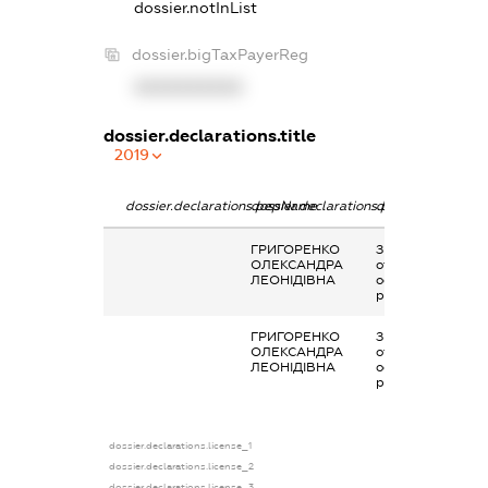
dossier.notInList
dossier.bigTaxPayerReg
XXXXXXXXXX
dossier.declarations.title
2019
dossier.declarations.pepName
dossier.declarations.personName
dossier.declarati
ГРИГОРЕНКО
Заробітна плата
ОЛЕКСАНДРА
отримана за
ЛЕОНІДІВНА
основним місцем
роботи
ГРИГОРЕНКО
Заробітна плата
ОЛЕКСАНДРА
отримана за
ЛЕОНІДІВНА
основним місцем
роботи
dossier.declarations.license_1
dossier.declarations.license_2
dossier.declarations.license_3