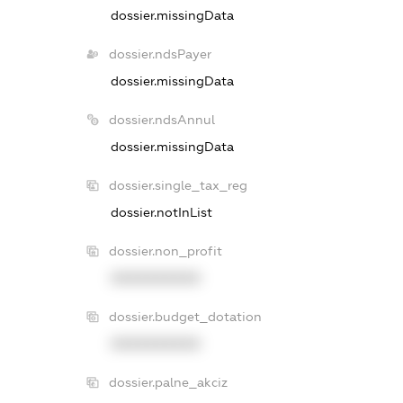
dossier.missingData
dossier.ndsPayer
dossier.missingData
dossier.ndsAnnul
dossier.missingData
dossier.single_tax_reg
dossier.notInList
dossier.non_profit
XXXXXXXXXX
dossier.budget_dotation
XXXXXXXXXX
dossier.palne_akciz