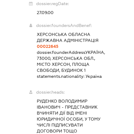
dossier.regDate:
27.09.00
dossier.foundersAndBenef:
ХЕРСОНСЬКА ОБЛАСНА
ДЕРЖАВНА АДМІНІСТРАЦІЯ
00022645
dossier.founderAddress
УКРАЇНА,
73000, ХЕРСОНСЬКА ОБЛ.,
МІСТО ХЕРСОН, ПЛОЩА
СВОБОДИ, БУДИНОК 1
statements.nationality:
Україна
dossier.heads:
РУДЕНКО ВОЛОДИМИР
ІВАНОВИЧ
-
ПРЕДСТАВНИК
ВЧИНЯТИ ДІЇ ВІД ІМЕНІ
ЮРИДИЧНОЇ ОСОБИ, У ТОМУ
ЧИСЛІ ПІДПИСУВАТИ
ДОГОВОРИ ТОЩО