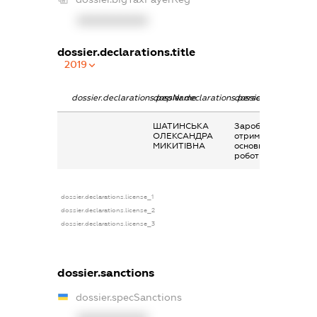
XXXXXXXXXX
dossier.declarations.title
2019
dossier.declarations.pepName
dossier.declarations.personName
dossier.declaration
ШАТИНСЬКА
Заробітна плата
ОЛЕКСАНДРА
отримана за
МИКИТІВНА
основним місцем
роботи
dossier.declarations.license_1
dossier.declarations.license_2
dossier.declarations.license_3
dossier.sanctions
dossier.specSanctions