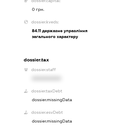
dossier.capital:
0 грн.
dossier.kveds:
84.11
державне управління
загального характеру
dossier.tax
dossier.staff
XXXXXXXXXX
dossier.taxDebt
dossier.missingData
dossier.esvDebt
dossier.missingData