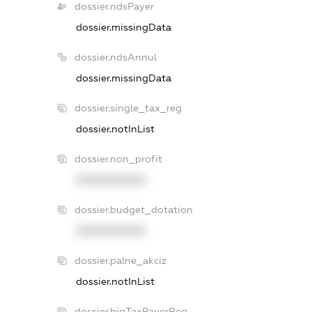
dossier.ndsPayer
dossier.missingData
dossier.ndsAnnul
dossier.missingData
dossier.single_tax_reg
dossier.notInList
dossier.non_profit
XXXXXXXXXX
dossier.budget_dotation
XXXXXXXXXX
dossier.palne_akciz
dossier.notInList
dossier.bigTaxPayerReg