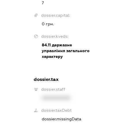
7
dossier.capital:
0 грн.
dossier.kveds:
84.11
державне
управління загального
характеру
dossier.tax
dossier.staff
XXXXXXXXXX
dossier.taxDebt
dossier.missingData