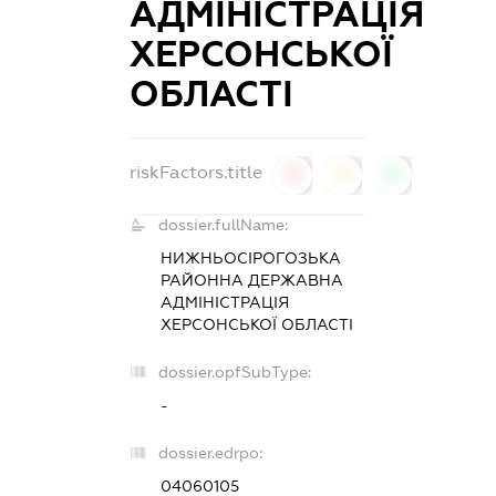
АДМІНІСТРАЦІЯ
ХЕРСОНСЬКОЇ
ОБЛАСТІ
riskFactors.title
0
0
0
dossier.fullName:
НИЖНЬОСІРОГОЗЬКА
РАЙОННА ДЕРЖАВНА
АДМІНІСТРАЦІЯ
ХЕРСОНСЬКОЇ ОБЛАСТІ
dossier.opfSubType:
-
dossier.edrpo:
04060105