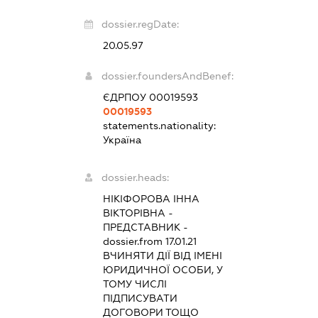
dossier.regDate:
20.05.97
dossier.foundersAndBenef:
ЄДРПОУ 00019593
00019593
statements.nationality:
Україна
dossier.heads:
НІКІФОРОВА ІННА
ВІКТОРІВНА
-
ПРЕДСТАВНИК
-
dossier.from 17.01.21
ВЧИНЯТИ ДІЇ ВІД ІМЕНІ
ЮРИДИЧНОЇ ОСОБИ, У
ТОМУ ЧИСЛІ
ПІДПИСУВАТИ
ДОГОВОРИ ТОЩО