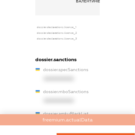
ВАЛЕНТИНІВНА
отримана за
основним міс
роботи
dossier.declarations.license_1
dossier.declarations.license_2
dossier.declarations.license_3
dossier.sanctions
dossier.specSanctions
XXXXXXXXXX
dossier.rnboSanctions
XXXXXXXXXX
dossier.amkuBlackList
freemium.actualData
XXXXXXXXXX