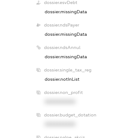
dossier.esvDebt
dossier.missingData
dossier.ndsPayer
dossier.missingData
dossier.ndsAnnul
dossier.missingData
dossier.single_tax_reg
dossier.notInList
dossier.non_profit
XXXXXXXXXX
dossier.budget_dotation
XXXXXXXXXX
dossier.palne_akciz