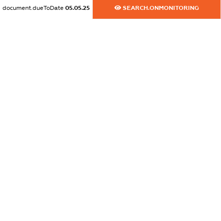
dossier.ofacSanctions
document.dueToDate
05.05.25
SEARCH.ONMONITORING
XXXXXXXXXX
dossier.ofacNonSdnSanctions
XXXXXXXXXX
dossier.gbSanctions
XXXXXXXXXX
dossier.ausSanctions
XXXXXXXXXX
dossier.euSanctions
XXXXXXXXXX
dossier.japanSanctions
XXXXXXXXXX
dossier.canadaSanctions