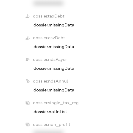
XXXXXXXXXX
dossier.taxDebt
dossier.missingData
dossier.esvDebt
dossier.missingData
dossier.ndsPayer
dossier.missingData
dossier.ndsAnnul
dossier.missingData
dossier.single_tax_reg
dossier.notInList
dossier.non_profit