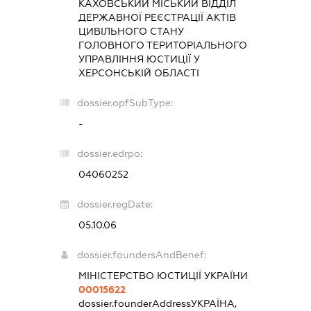
КАХОВСЬКИЙ МІСЬКИЙ ВІДДІЛ
ДЕРЖАВНОЇ РЕЄСТРАЦІЇ АКТІВ
ЦИВІЛЬНОГО СТАНУ
ГОЛОВНОГО ТЕРИТОРІАЛЬНОГО
УПРАВЛІННЯ ЮСТИЦІЇ У
ХЕРСОНСЬКІЙ ОБЛАСТІ
dossier.opfSubType:
-
dossier.edrpo:
04060252
dossier.regDate:
05.10.06
dossier.foundersAndBenef:
МІНІСТЕРСТВО ЮСТИЦІЇ УКРАЇНИ
00015622
dossier.founderAddress
УКРАЇНА,