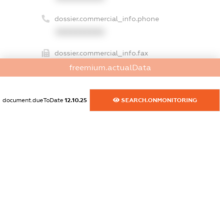
dossier.commercial_info.phone
XXXXXXXXXX
dossier.commercial_info.fax
XXXXXXXXXX
freemium.actualData
dossier.commercial_info.email
XXXXXXXXXX
document.dueToDate
12.10.25
SEARCH.ONMONITORING
dossier.commercial_info.website
XXXXXXXXXX
dossier.commercial_info.activity
XXXXXXXXXX
freemium.exampleText_1