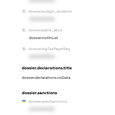
XXXXXXXXXX
dossier.budget_dotation
XXXXXXXXXX
dossier.palne_akciz
dossier.notInList
dossier.bigTaxPayerReg
XXXXXXXXXX
dossier.declarations.title
dossier.declarations.noData
dossier.sanctions
dossier.specSanctions
XXXXXXXXXX