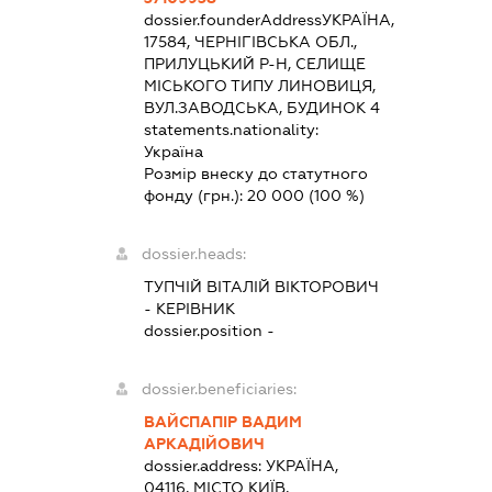
dossier.founderAddress
УКРАЇНА,
17584, ЧЕРНІГІВСЬКА ОБЛ.,
ПРИЛУЦЬКИЙ Р-Н, СЕЛИЩЕ
МІСЬКОГО ТИПУ ЛИНОВИЦЯ,
ВУЛ.ЗАВОДСЬКА, БУДИНОК 4
statements.nationality:
Україна
Розмір внеску до статутного
фонду (грн.):
20 000
(100 %)
dossier.heads:
ТУПЧІЙ ВІТАЛІЙ ВІКТОРОВИЧ
-
КЕРІВНИК
dossier.position -
dossier.beneficiaries:
ВАЙСПАПІР ВАДИМ
АРКАДІЙОВИЧ
dossier.address:
УКРАЇНА,
04116, МІСТО КИЇВ,