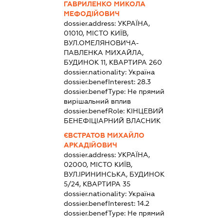
ГАВРИЛЕНКО МИКОЛА
МЕФОДІЙОВИЧ
dossier.address:
УКРАЇНА,
01010, МІСТО КИЇВ,
ВУЛ.ОМЕЛЯНОВИЧА-
ПАВЛЕНКА МИХАЙЛА,
БУДИНОК 11, КВАРТИРА 260
dossier.nationality:
Україна
dossier.benefInterest:
28.3
dossier.benefType:
Не прямий
вирішальний вплив
dossier.benefRole:
КІНЦЕВИЙ
БЕНЕФІЦІАРНИЙ ВЛАСНИК
ЄВСТРАТОВ МИХАЙЛО
АРКАДІЙОВИЧ
dossier.address:
УКРАЇНА,
02000, МІСТО КИЇВ,
ВУЛ.ІРИНИНСЬКА, БУДИНОК
5/24, КВАРТИРА 35
dossier.nationality:
Україна
dossier.benefInterest:
14.2
dossier.benefType:
Не прямий