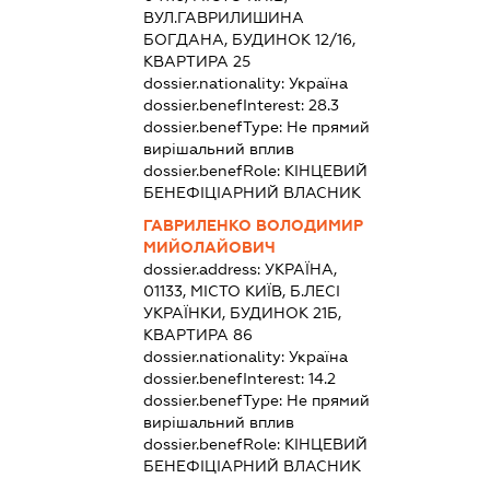
ВУЛ.ГАВРИЛИШИНА
БОГДАНА, БУДИНОК 12/16,
КВАРТИРА 25
dossier.nationality:
Україна
dossier.benefInterest:
28.3
dossier.benefType:
Не прямий
вирішальний вплив
dossier.benefRole:
КІНЦЕВИЙ
БЕНЕФІЦІАРНИЙ ВЛАСНИК
ГАВРИЛЕНКО ВОЛОДИМИР
МИЙОЛАЙОВИЧ
dossier.address:
УКРАЇНА,
01133, МІСТО КИЇВ, Б.ЛЕСІ
УКРАЇНКИ, БУДИНОК 21Б,
КВАРТИРА 86
dossier.nationality:
Україна
dossier.benefInterest:
14.2
dossier.benefType:
Не прямий
вирішальний вплив
dossier.benefRole:
КІНЦЕВИЙ
БЕНЕФІЦІАРНИЙ ВЛАСНИК