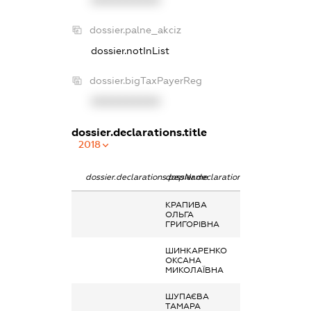
dossier.palne_akciz
dossier.notInList
dossier.bigTaxPayerReg
XXXXXXXXXX
dossier.declarations.title
2018
dossier.declarations.pepName
dossier.declarations.personName
dossier.declarat
КРАПИВА
Дохід від нада
ОЛЬГА
майна в оренду
ГРИГОРІВНА
ШИНКАРЕНКО
Дохід від нада
ОКСАНА
майна в оренду
МИКОЛАЇВНА
ШУПАЄВА
Інше, Земельни
ТАМАРА
пай