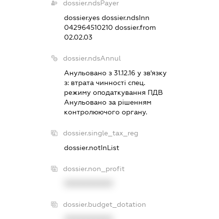
dossier.ndsPayer
dossier.yes
dossier.ndsInn
042964510210
dossier.from
02.02.03
dossier.ndsAnnul
Анульовано з 31.12.16 у зв'язку
з:
втрата чинностi спец.
режиму оподаткування ПДВ
Анульовано за рiшенням
контролюючого органу.
dossier.single_tax_reg
dossier.notInList
dossier.non_profit
XXXXXXXXXX
dossier.budget_dotation
XXXXXXXXXX