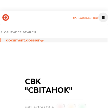
CAHEADER.GETTEST
CAHEADER.SEARCH
document.dossier
СВК
"СВІТАНОК"
riskFactors.title
0
0
0