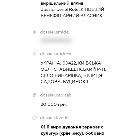
вирішальний вплив
dossier.benefRole:
КІНЦЕВИЙ
БЕНЕФІЦІАРНИЙ ВЛАСНИК
dossier.smida:
XXXXXXXXXX
dossier.address:
УКРАЇНА, 09422, КИЇВСЬКА
ОБЛ., СТАВИЩЕНСЬКИЙ Р-Н,
СЕЛО ВИНАРІВКА, ВУЛИЦЯ
САДОВА, БУДИНОК 1
dossier.capital:
20 000 грн.
dossier.kveds:
01.11
вирощування зернових
культур (крім рису), бобових