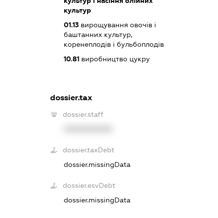
культур і насіння олійних
культур
01.13
вирощування овочів і
баштанних культур,
коренеплодів і бульбоплодів
10.81
виробництво цукру
dossier.tax
dossier.staff
XXXXXXXXXX
dossier.taxDebt
dossier.missingData
dossier.esvDebt
dossier.missingData