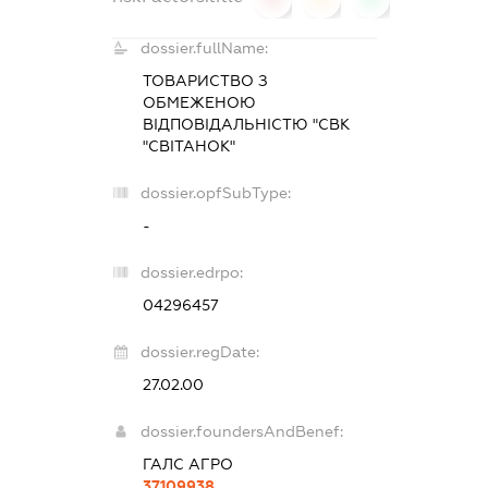
dossier.fullName:
ТОВАРИСТВО З
ОБМЕЖЕНОЮ
ВІДПОВІДАЛЬНІСТЮ "СВК
"СВІТАНОК"
dossier.opfSubType:
-
dossier.edrpo:
04296457
dossier.regDate:
27.02.00
dossier.foundersAndBenef:
ГАЛС АГРО
37109938