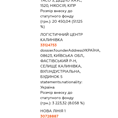
ТАСО 3, ДЕДЛО ХАУС,
1520, НІКОСІЯ, КІПР
Розмір внеску до
статутного фонду
(грн.):
20 450,04
(51.125
%)
ЛОГІСТИЧНИЙ ЦЕНТР
КАЛИНІВКА
33124753
dossier.founderAddress
УКРАЇНА,
08623, КИЇВСЬКА ОБЛ.,
ФАСТІВСЬКИЙ Р-Н,
СЕЛИЩЕ КАЛИНІВКА,
ВУЛ.ІНДУСТРІАЛЬНА,
БУДИНОК 5
statements.nationality:
Україна
Розмір внеску до
статутного фонду
(грн.):
3 223,32
(8.058 %)
НОВА ЛІНІЯ 1
30728887