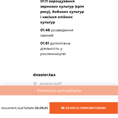
01.11
вирощування
зернових культур (крім
рису), бобових культур
і насіння олійних
культур
01.46
розведення
свиней
01.61
допоміжна
діяльність у
рослинництві
dossier.tax
dossier.staff
freemium.actualData
XXXXXXXXXX
dossier.taxDebt
document.dueToDate
02.09.25
SEARCH.ONMONITORING
dossier.missingData