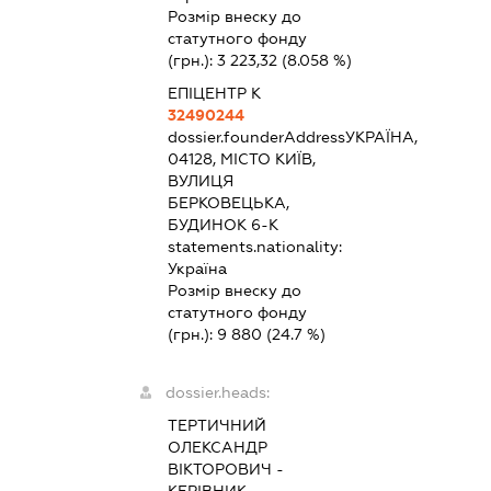
Розмір внеску до
статутного фонду
(грн.):
3 223,32
(8.058 %)
ЕПІЦЕНТР К
32490244
dossier.founderAddress
УКРАЇНА,
04128, МІСТО КИЇВ,
ВУЛИЦЯ
БЕРКОВЕЦЬКА,
БУДИНОК 6-К
statements.nationality:
Україна
Розмір внеску до
статутного фонду
(грн.):
9 880
(24.7 %)
dossier.heads:
ТЕРТИЧНИЙ
ОЛЕКСАНДР
ВІКТОРОВИЧ
-