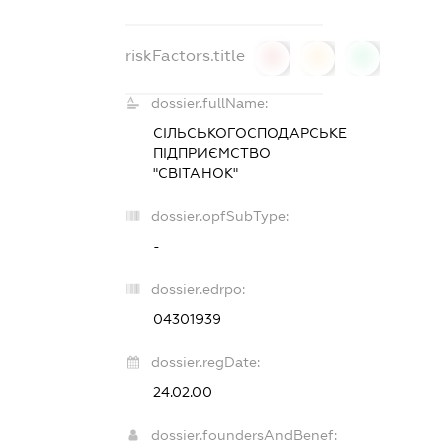
riskFactors.title
0
0
0
dossier.fullName:
СІЛЬСЬКОГОСПОДАРСЬКЕ
ПІДПРИЄМСТВО
"СВІТАНОК"
dossier.opfSubType:
-
dossier.edrpo:
04301939
dossier.regDate:
24.02.00
dossier.foundersAndBenef: