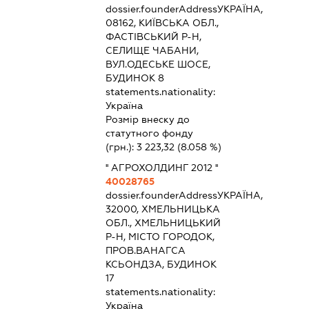
dossier.founderAddress
УКРАЇНА,
08162, КИЇВСЬКА ОБЛ.,
ФАСТІВСЬКИЙ Р-Н,
СЕЛИЩЕ ЧАБАНИ,
ВУЛ.ОДЕСЬКЕ ШОСЕ,
БУДИНОК 8
statements.nationality:
Україна
Розмір внеску до
статутного фонду
(грн.):
3 223,32
(8.058 %)
'' АГРОХОЛДИНГ 2012 ''
40028765
dossier.founderAddress
УКРАЇНА,
32000, ХМЕЛЬНИЦЬКА
ОБЛ., ХМЕЛЬНИЦЬКИЙ
Р-Н, МІСТО ГОРОДОК,
ПРОВ.ВАНАГСА
КСЬОНДЗА, БУДИНОК
17
statements.nationality:
Україна