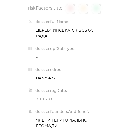
riskFactors.title
0
0
0
dossier.fullName:
ДЕРЕБЧИНСЬКА СІЛЬСЬКА
РАДА
dossier.opfSubType:
-
dossier.edrpo:
04325472
dossier.regDate:
20.05.97
dossier.foundersAndBenef:
ЧЛЕНИ ТЕРИТОРІАЛЬНО
ГРОМАДИ