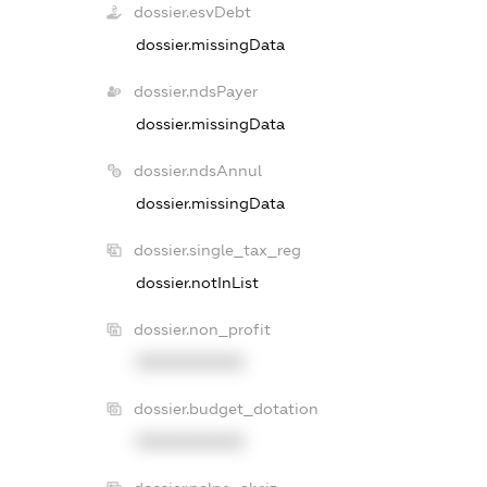
dossier.esvDebt
dossier.missingData
dossier.ndsPayer
dossier.missingData
dossier.ndsAnnul
dossier.missingData
dossier.single_tax_reg
dossier.notInList
dossier.non_profit
XXXXXXXXXX
dossier.budget_dotation
XXXXXXXXXX