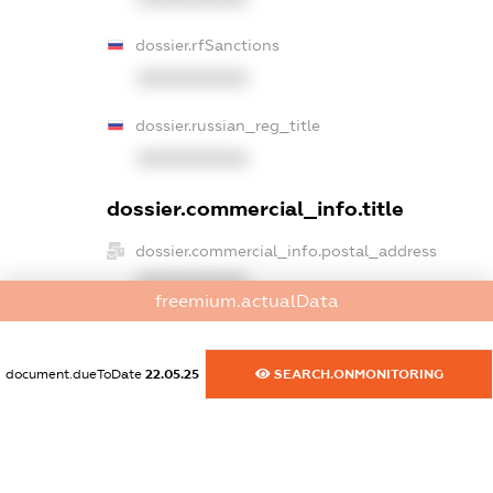
dossier.rfSanctions
XXXXXXXXXX
dossier.russian_reg_title
XXXXXXXXXX
dossier.commercial_info.title
dossier.commercial_info.postal_address
XXXXXXXXXX
freemium.actualData
dossier.commercial_info.phone
XXXXXXXXXX
document.dueToDate
22.05.25
SEARCH.ONMONITORING
dossier.commercial_info.fax
XXXXXXXXXX
dossier.commercial_info.email