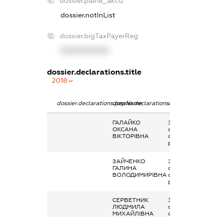
dossier.palne_akciz
dossier.notInList
dossier.bigTaxPayerReg
XXXXXXXXXX
dossier.declarations.title
2018
dossier.declarations.pepName
dossier.declarations.personName
dossier.declarati
ГАЛАЙКО
Заробітна плата
ОКСАНА
отримана за
ВІКТОРІВНА
основним місцем
роботи
ЗАЙЧЕНКО
Заробітна плата
ГАЛИНА
отримана за
ВОЛОДИМИРІВНА
основним місцем
роботи
СЕРВЕТНИК
Заробітна плата
ЛЮДМИЛА
отримана за
МИХАЙЛІВНА
основним місцем