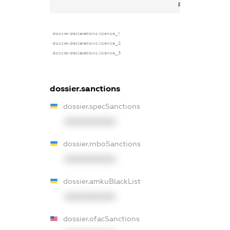
роботи
dossier.declarations.license_1
dossier.declarations.license_2
dossier.declarations.license_3
dossier.sanctions
dossier.specSanctions
XXXXXXXXXX
dossier.rnboSanctions
XXXXXXXXXX
dossier.amkuBlackList
XXXXXXXXXX
dossier.ofacSanctions