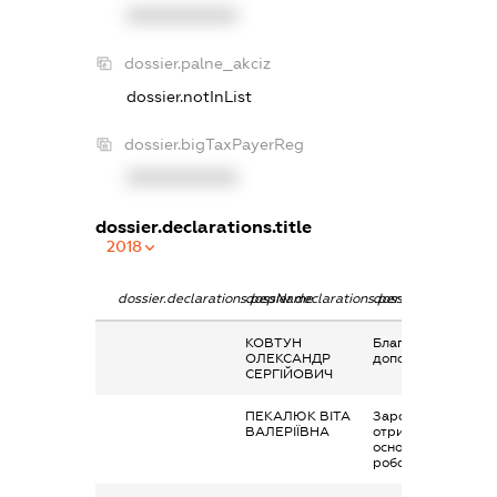
XXXXXXXXXX
dossier.palne_akciz
dossier.notInList
dossier.bigTaxPayerReg
XXXXXXXXXX
dossier.declarations.title
2018
dossier.declarations.pepName
dossier.declarations.personName
dossier.declaration
КОВТУН
Благодійна
ОЛЕКСАНДР
допомога
СЕРГІЙОВИЧ
ПЕКАЛЮК ВІТА
Заробітна плата
ВАЛЕРІЇВНА
отримана за
основним місцем
роботи