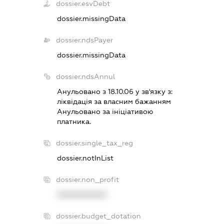
dossier.esvDebt
dossier.missingData
dossier.ndsPayer
dossier.missingData
dossier.ndsAnnul
Анульовано з 18.10.06 у зв'язку з:
лiквiдацiя за власним бажанням
Анульовано за iнiцiативою
платника.
dossier.single_tax_reg
dossier.notInList
dossier.non_profit
XXXXXXXXXX
dossier.budget_dotation