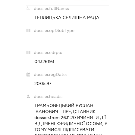
dossier.fullName:
ТЕПЛИЦЬКА СЕЛИЩНА РАДА
dossier.opfSubType:
-
dossier.edrpo:
04326193
dossier.regDate:
20.05.97
dossier.heads:
ТРАМБОВЕЦЬКИЙ РУСЛАН
ІВАНОВИЧ
-
ПРЕДСТАВНИК
-
dossier.from 26.11.20
ВЧИНЯТИ ДІЇ
ВІД ІМЕНІ ЮРИДИЧНОЇ ОСОБИ, У
ТОМУ ЧИСЛІ ПІДПИСУВАТИ