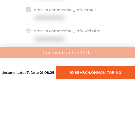
dossier.commercial_info.email
XXXXXXXXXX
dossier.commercial_info.website
XXXXXXXXXX
dossier.commercial_info.activity
freemium.actualData
XXXXXXXXXX
document.dueToDate
21.08.25
SEARCH.ONMONITORING
freemium.exampleText_1
freemium.exampleText_2
freemium.anonymousPerSearch2
FREEMIUM.DETAILS
FREEMIUM.REGISTER