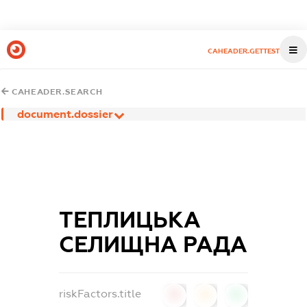
CAHEADER.GETTEST
CAHEADER.SEARCH
document.dossier
ТЕПЛИЦЬКА
СЕЛИЩНА РАДА
riskFactors.title
0
0
0