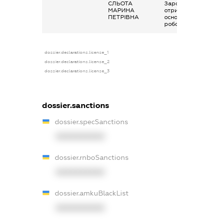
СЛЬОТА
Заробітна плата
МАРИНА
отримана за
ПЕТРІВНА
основним місцем
роботи
dossier.declarations.license_1
dossier.declarations.license_2
dossier.declarations.license_3
dossier.sanctions
dossier.specSanctions
XXXXXXXXXX
dossier.rnboSanctions
XXXXXXXXXX
dossier.amkuBlackList
XXXXXXXXXX