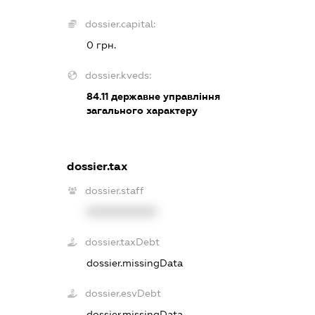
dossier.capital:
0 грн.
dossier.kveds:
84.11
державне управління
загального характеру
dossier.tax
dossier.staff
XXXXXXXXXX
dossier.taxDebt
dossier.missingData
dossier.esvDebt
dossier.missingData