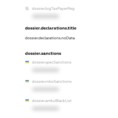
dossier.bigTaxPayerReg
XXXXXXXXXX
dossier.declarations.title
dossier.declarations.noData
dossier.sanctions
dossier.specSanctions
XXXXXXXXXX
dossier.rnboSanctions
XXXXXXXXXX
dossier.amkuBlackList
XXXXXXXXXX