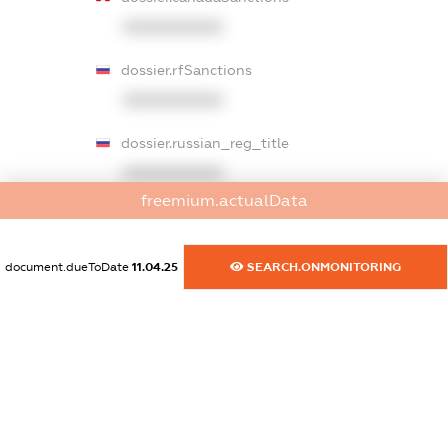
XXXXXXXXXX
dossier.rfSanctions
XXXXXXXXXX
dossier.russian_reg_title
XXXXXXXXXX
freemium.actualData
dossier.commercial_info.title
dossier.commercial_info.postal_address
document.dueToDate
11.04.25
SEARCH.ONMONITORING
XXXXXXXXXX
dossier.commercial_info.phone
XXXXXXXXXX
dossier.commercial_info.fax
XXXXXXXXXX