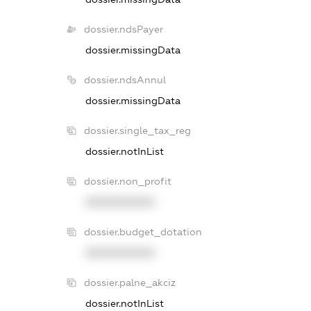
dossier.ndsPayer
dossier.missingData
dossier.ndsAnnul
dossier.missingData
dossier.single_tax_reg
dossier.notInList
dossier.non_profit
XXXXXXXXXX
dossier.budget_dotation
XXXXXXXXXX
dossier.palne_akciz
dossier.notInList