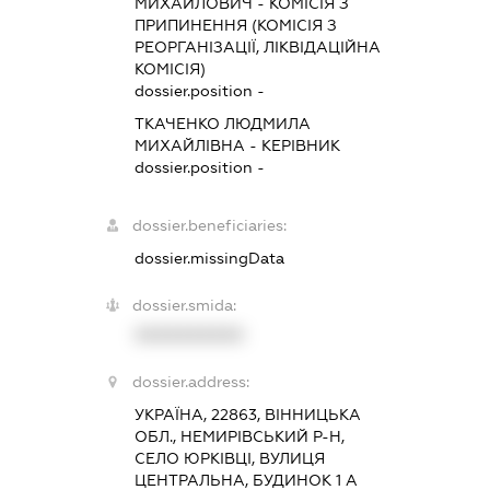
МИХАЙЛОВИЧ
-
КОМІСІЯ З
ПРИПИНЕННЯ (КОМІСІЯ З
РЕОРГАНІЗАЦІЇ, ЛІКВІДАЦІЙНА
КОМІСІЯ)
dossier.position -
ТКАЧЕНКО ЛЮДМИЛА
МИХАЙЛІВНА
-
КЕРІВНИК
dossier.position -
dossier.beneficiaries:
dossier.missingData
dossier.smida:
XXXXXXXXXX
dossier.address:
УКРАЇНА, 22863, ВІННИЦЬКА
ОБЛ., НЕМИРІВСЬКИЙ Р-Н,
СЕЛО ЮРКІВЦІ, ВУЛИЦЯ
ЦЕНТРАЛЬНА, БУДИНОК 1 А