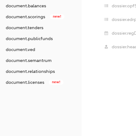
document.balances
dossier.op
document.scorings
new!
dossier.edr
document.tenders
dossier.reg
document.publicfunds
dossier.hea
document.ved
document.semantrum
document.relationships
document.licenses
new!