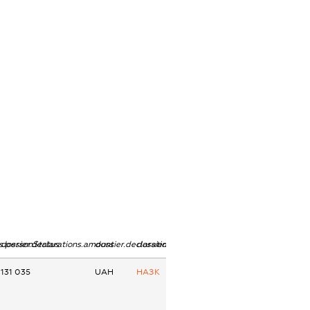
ns.personStatus
dossier.declarations.amount
dossier.declarations.currency
dossier.declarations.source
131 035
UAH
НАЗК