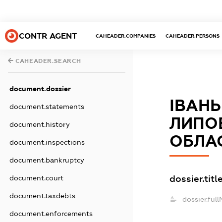
CONTR AGENT
CAHEADER.COMPANIES
CAHEADER.PERSONS
CAHEADER.SEARCH
document.dossier
ІВАНЬ
document.statements
ЛИПО
document.history
ОБЛАС
document.inspections
document.bankruptcy
dossier.titl
document.court
document.taxdebts
dossier.ful
document.enforcements