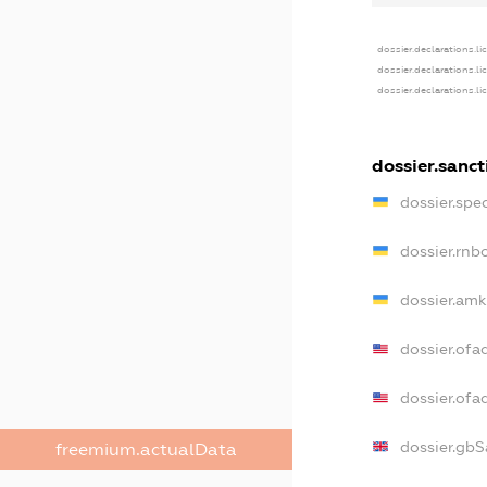
dossier.declarations.li
dossier.declarations.l
dossier.declarations.l
dossier.sanct
dossier.spe
dossier.rnb
dossier.amk
dossier.ofa
dossier.of
dossier.gbS
freemium.actualData