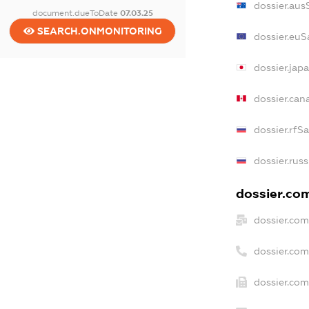
dossier.aus
document.dueToDate
07.03.25
SEARCH.ONMONITORING
dossier.euS
dossier.jap
dossier.ca
dossier.rfS
dossier.rus
dossier.com
dossier.com
dossier.co
dossier.com