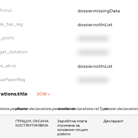
sAnnul
dossier.missingData
gle_tax_reg
dossier.notInList
_profit
XXXXXXXXXX
dget_dotation
XXXXXXXXXX
ne_akciz
dossier.notInList
gTaxPayerReg
XXXXXXXXXX
ations.title
2018
rations.pepName
dossier.declarations.personName
dossier.declarations.relType
dossier.declaratio
ГРИЩУК ОКСАНА
Заробітна плата
Декларант
КОСТЯНТИНІВНА
отримана за
основним місцем
роботи