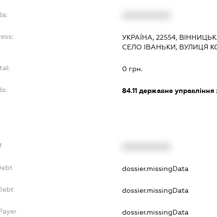
da:
XXXXXXXXXX
ress:
УКРАЇНА, 22554, ВІННИЦЬ
СЕЛО ІВАНЬКИ, ВУЛИЦЯ К
tal:
0 грн.
ds:
84.11
державне управління 
f
XXXXXXXXXX
Debt
dossier.missingData
Debt
dossier.missingData
Payer
dossier.missingData