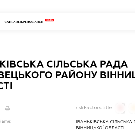
BETA
CAHEADER.PERSSEARCH
КІВСЬКА СІЛЬСЬКА РАДА
ВЕЦЬКОГО РАЙОНУ ВІННИ
ТІ
riskFactors.title
e
0
lName:
ІВАНЬКІВСЬКА СІЛЬСЬКА
ВІННИЦЬКОЇ ОБЛАСТІ