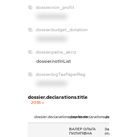
dossier.non_profit
XXXXXXXXXX
dossier.budget_dotation
XXXXXXXXXX
dossier.palne_akciz
dossier.notInList
dossier.bigTaxPayerReg
XXXXXXXXXX
dossier.declarations.title
2018
dossier.declarations.pepName
dossier.declarations.personName
dossier.declaratio
ВАЛЕР ОЛЬГА
Заробітна плата
ПИЛИПІВНА
отримана за