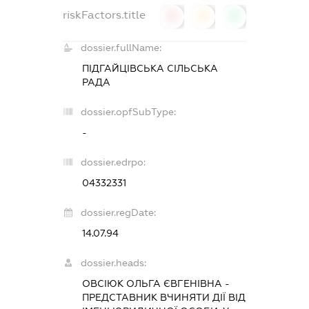
riskFactors.title
0
0
0
dossier.fullName:
ПІДГАЙЦІВСЬКА СІЛЬСЬКА
РАДА
dossier.opfSubType:
-
dossier.edrpo:
04332331
dossier.regDate:
14.07.94
dossier.heads:
ОВСІЮК ОЛЬГА ЄВГЕНІВНА
-
ПРЕДСТАВНИК
ВЧИНЯТИ ДІЇ ВІД