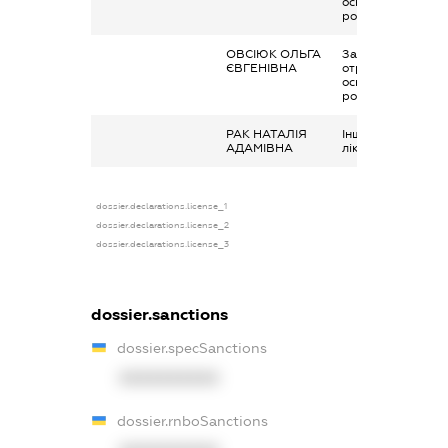
основним місцем
роботи
ОВСІЮК ОЛЬГА
Заробітна плата
ЄВГЕНІВНА
отримана за
основним місцем
роботи
РАК НАТАЛІЯ
Інше, допомога н
АДАМІВНА
лікування
dossier.declarations.license_1
dossier.declarations.license_2
dossier.declarations.license_3
dossier.sanctions
dossier.specSanctions
XXXXXXXXXX
dossier.rnboSanctions