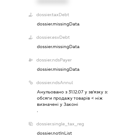
XXXXXXXXXX
dossier.taxDebt
dossier.missingData
dossier.esvDebt
dossier.missingData
dossier.ndsPayer
dossier.missingData
dossier.ndsAnnul
Анульовано з 31.12.07 у зв'язку з:
обсяги продажу товарiв < нiж
визначенi у Законi
.
dossier.single_tax_reg
dossier.notInList