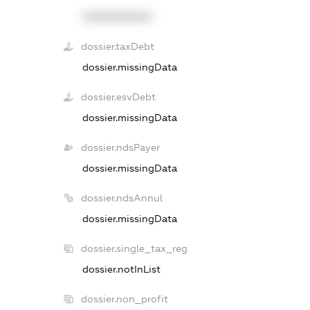
XXXXXXXXXX
dossier.taxDebt
dossier.missingData
dossier.esvDebt
dossier.missingData
dossier.ndsPayer
dossier.missingData
dossier.ndsAnnul
dossier.missingData
dossier.single_tax_reg
dossier.notInList
dossier.non_profit