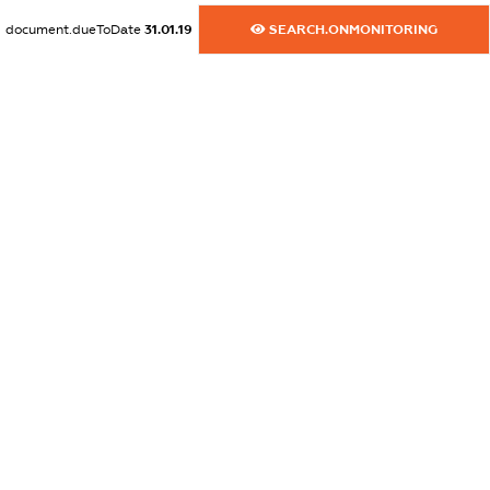
document.dueToDate
31.01.19
SEARCH.ONMONITORING
dossier.commercial_info.website
XXXXXXXXXX
dossier.commercial_info.activity
XXXXXXXXXX
freemium.exampleText_1
freemium.exampleText_2
freemium.anonymousPerSearch2
FREEMIUM.DETAILS
FREEMIUM.REGISTER