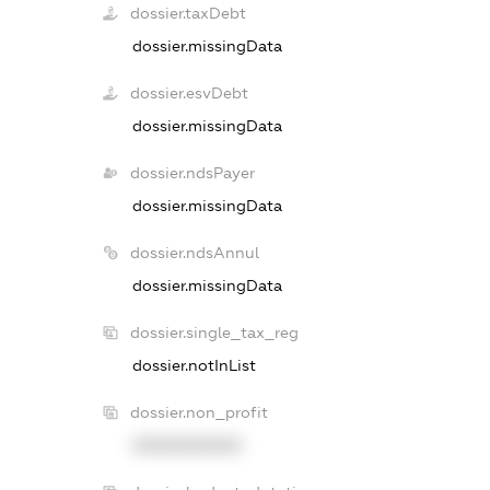
dossier.taxDebt
dossier.missingData
dossier.esvDebt
dossier.missingData
dossier.ndsPayer
dossier.missingData
dossier.ndsAnnul
dossier.missingData
dossier.single_tax_reg
dossier.notInList
dossier.non_profit
XXXXXXXXXX