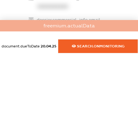
XXXXXXXXXX
dossier.commercial_info.email
freemium.actualData
XXXXXXXXXX
dossier.commercial_info.website
document.dueToDate
20.04.25
SEARCH.ONMONITORING
XXXXXXXXXX
dossier.commercial_info.activity
XXXXXXXXXX
freemium.exampleText_1
freemium.exampleText_2
freemium.anonymousPerSearch2
FREEMIUM.DETAILS
FREEMIUM.REGISTER