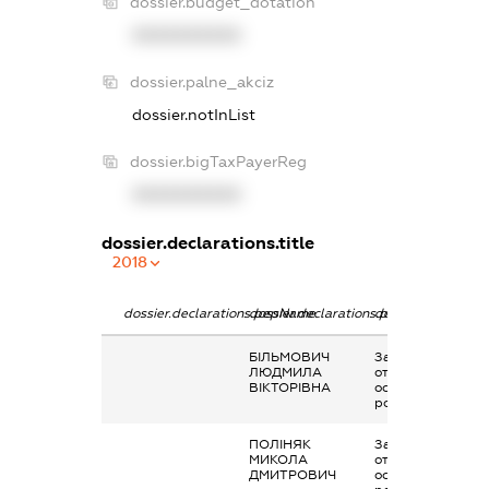
dossier.budget_dotation
XXXXXXXXXX
dossier.palne_akciz
dossier.notInList
dossier.bigTaxPayerReg
XXXXXXXXXX
dossier.declarations.title
2018
dossier.declarations.pepName
dossier.declarations.personName
dossier.declarati
БІЛЬМОВИЧ
Заробітна плата
ЛЮДМИЛА
отримана за
ВІКТОРІВНА
основним місцем
роботи
ПОЛІНЯК
Заробітна плата
МИКОЛА
отримана за
ДМИТРОВИЧ
основним місцем