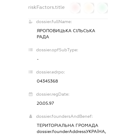
riskFactors.title
0
0
0
dossier.fullName:
ЯРОПОВИЦЬКА СІЛЬСЬКА
РАДА
dossier.opfSubType:
-
dossier.edrpo:
04345368
dossier.regDate:
20.05.97
dossier.foundersAndBenef:
ТЕРИТОРІАЛЬНА ГРОМАДА
dossier.founderAddress
УКРАЇНА,