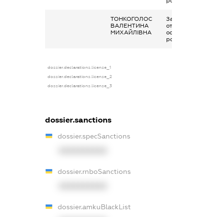
роботи
ТОНКОГОЛОС
Заробітна плата
ВАЛЕНТИНА
отримана за
МИХАЙЛІВНА
основним місцем
роботи
dossier.declarations.license_1
dossier.declarations.license_2
dossier.declarations.license_3
dossier.sanctions
dossier.specSanctions
XXXXXXXXXX
dossier.rnboSanctions
XXXXXXXXXX
dossier.amkuBlackList