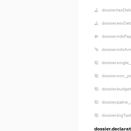
dossier.taxDeb
dossier.esvDe
dossier.ndsPay
dossier.ndsAn
dossier.single
dossier.non_pr
dossier.budge
dossier.palne_
dossier.bigTa
dossier.declarat