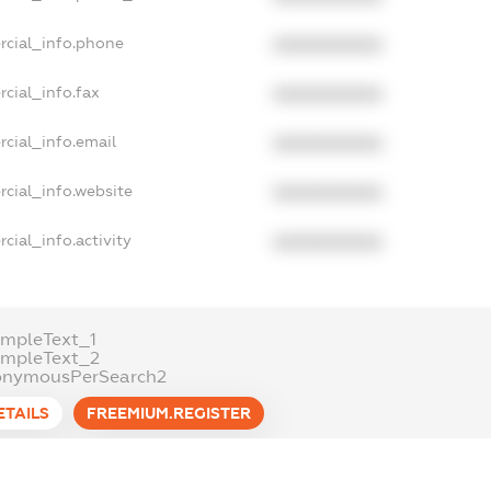
rcial_info.phone
XXXXXXXXXX
cial_info.fax
XXXXXXXXXX
cial_info.email
XXXXXXXXXX
cial_info.website
XXXXXXXXXX
cial_info.activity
XXXXXXXXXX
mpleText_1
ampleText_2
onymousPerSearch2
ETAILS
FREEMIUM.REGISTER