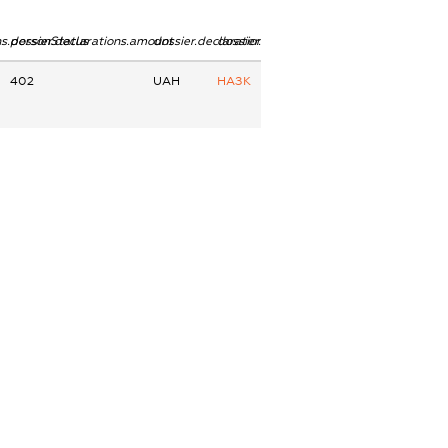
ns.personStatus
dossier.declarations.amount
dossier.declarations.currency
dossier.declarations.source
402
UAH
НАЗК