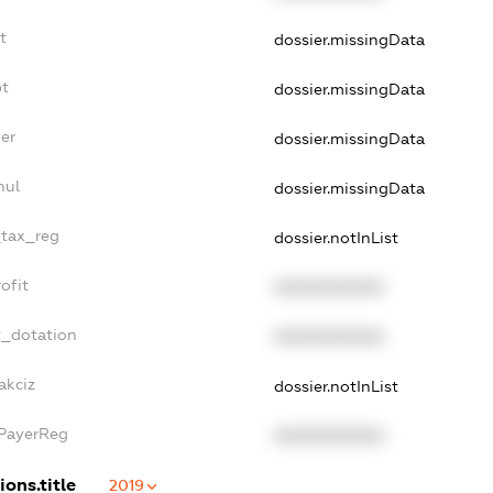
t
dossier.missingData
bt
dossier.missingData
er
dossier.missingData
nul
dossier.missingData
_tax_reg
dossier.notInList
ofit
XXXXXXXXXX
t_dotation
XXXXXXXXXX
akciz
dossier.notInList
xPayerReg
XXXXXXXXXX
ions.title
2019