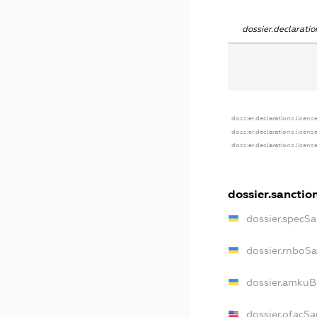
dossier.declarat
dossier.declarations.licens
dossier.declarations.licens
dossier.declarations.licens
dossier.sanctio
dossier.specSa
dossier.rnboS
dossier.amkuB
dossier.ofacSa