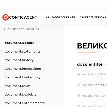
CONTR AGENT
CAHEADER.COMPANIES
CAHEADER.PERSONS
CAHEADER.SEARCH
document.dossier
ВЕЛИКО
document.statements
document.history
dossier.title
document.inspections
dossier.fullNa
document.bankruptcy
dossier.opfSu
document.court
document.taxdebts
dossier.edrpo:
document.enforcements
dossier.heads: