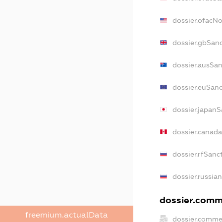
dossier.ofacN
dossier.gbSan
dossier.ausSan
dossier.euSanc
dossier.japanS
dossier.canad
dossier.rfSanc
dossier.russia
dossier.comme
freemium.actualData
dossier.comme