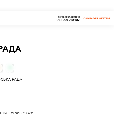
caHeader.contact
CAHEADER.GETTEST
0 (800) 210 102
 РАДА
0
ЬСЬКА РАДА
ВИЧ
-
ПІДПИСАНТ