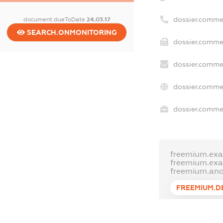
dossier.comme
document.dueToDate
24.03.17
SEARCH.ONMONITORING
dossier.commer
dossier.commer
dossier.commer
dossier.commer
freemium.exa
freemium.ex
freemium.an
FREEMIUM.D