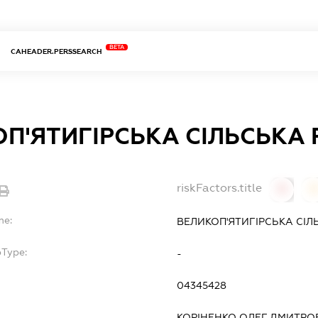
BETA
CAHEADER.PERSSEARCH
П'ЯТИГІРСЬКА СІЛЬСЬКА
riskFactors.title
0
0
me:
ВЕЛИКОП'ЯТИГІРСЬКА СІЛ
bType:
-
04345428
КОРІНЕНКО ОЛЕГ ДМИТРО