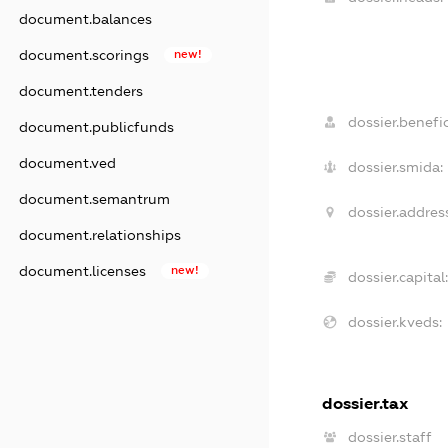
document.balances
document.scorings
new!
document.tenders
dossier.benefic
document.publicfunds
document.ved
dossier.smida:
document.semantrum
dossier.address
document.relationships
document.licenses
new!
dossier.capital:
dossier.kveds:
dossier.tax
dossier.staff