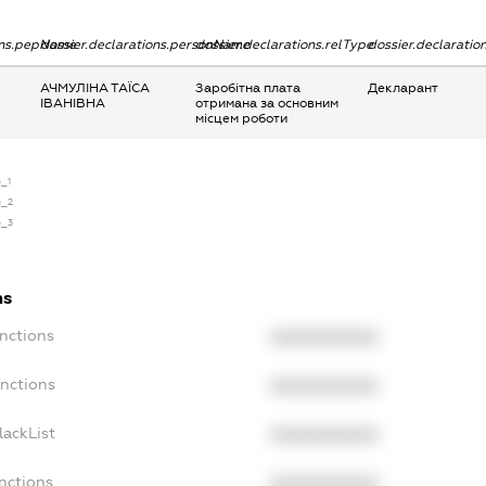
ions.pepName
dossier.declarations.personName
dossier.declarations.relType
dossier.declaratio
АЧМУЛІНА ТАЇСА
Заробітна плата
Декларант
ІВАНІВНА
отримана за основним
місцем роботи
e_1
e_2
e_3
ns
nctions
XXXXXXXXXX
anctions
XXXXXXXXXX
lackList
XXXXXXXXXX
nctions
XXXXXXXXXX