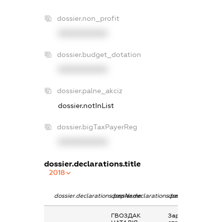
dossier.non_profit
XXXXXXXXXX
dossier.budget_dotation
XXXXXXXXXX
dossier.palne_akciz
dossier.notInList
dossier.bigTaxPayerReg
XXXXXXXXXX
dossier.declarations.title
2018
dossier.declarations.pepName
dossier.declarations.personName
dossier.declaratio
ГВОЗДАК
Заробітна плата