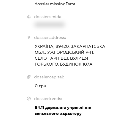
dossier.missingData
dossier.smida:
XXXXXXXXXX
dossier.address:
УКРАЇНА, 89420, ЗАКАРПАТСЬКА
ОБЛ., УЖГОРОДСЬКИЙ Р-Н,
СЕЛО ТАРНІВЦІ, ВУЛИЦЯ
ГОРЬКОГО, БУДИНОК 107А
dossier.capital:
0 грн.
dossier.kveds:
84.11
державне управління
загального характеру