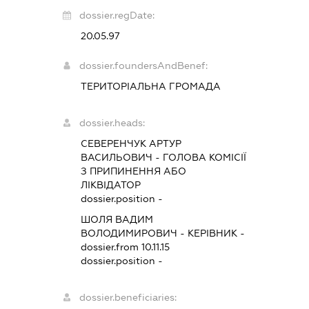
dossier.regDate:
20.05.97
dossier.foundersAndBenef:
ТЕРИТОРІАЛЬНА ГРОМАДА
dossier.heads:
СЕВЕРЕНЧУК АРТУР
ВАСИЛЬОВИЧ
-
ГОЛОВА КОМІСІЇ
З ПРИПИНЕННЯ АБО
ЛІКВІДАТОР
dossier.position -
ШОЛЯ ВАДИМ
ВОЛОДИМИРОВИЧ
-
КЕРІВНИК
-
dossier.from 10.11.15
dossier.position -
dossier.beneficiaries: