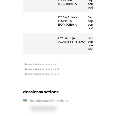
НАТАЛІЯ
отримана за
ВАСИЛІВНА
основним місцем
роботи
КОВАЛЬЧУК
Заробітна плата
МАРИНА
отримана за
БОРИСІВНА
основним місцем
роботи
СУЧ АЛІЦА
Заробітна плата
АДАЛЬБЕРТІВНА
отримана за
основним місцем
роботи
dossier.declarations.license_1
dossier.declarations.license_2
dossier.declarations.license_3
dossier.sanctions
dossier.specSanctions
XXXXXXXXXX