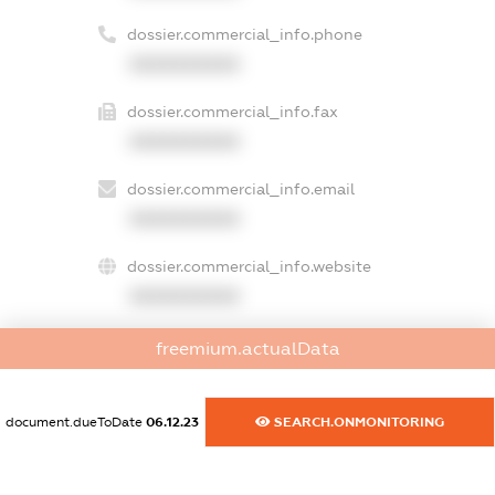
dossier.commercial_info.phone
XXXXXXXXXX
dossier.commercial_info.fax
XXXXXXXXXX
dossier.commercial_info.email
XXXXXXXXXX
dossier.commercial_info.website
XXXXXXXXXX
dossier.commercial_info.activity
freemium.actualData
XXXXXXXXXX
document.dueToDate
06.12.23
SEARCH.ONMONITORING
freemium.exampleText_1
freemium.exampleText_2