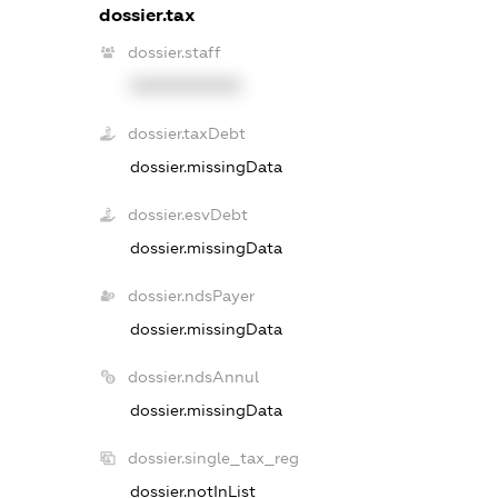
dossier.tax
dossier.staff
XXXXXXXXXX
dossier.taxDebt
dossier.missingData
dossier.esvDebt
dossier.missingData
dossier.ndsPayer
dossier.missingData
dossier.ndsAnnul
dossier.missingData
dossier.single_tax_reg
dossier.notInList