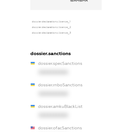
ІВАНІВНА
основним місце
роботи
dossier.declarations.license_1
dossier.declarations.license_2
dossier.declarations.license_3
dossier.sanctions
dossier.specSanctions
XXXXXXXXXX
dossier.rnboSanctions
XXXXXXXXXX
dossier.amkuBlackList
XXXXXXXXXX
dossier.ofacSanctions