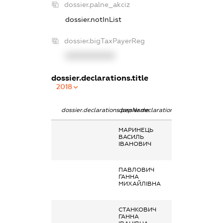
dossier.palne_akciz
dossier.notInList
dossier.bigTaxPayerReg
XXXXXXXXXX
dossier.declarations.title
2018
dossier.declarations.pepName
dossier.declarations.personName
dossier.declarat
МАРИНЕЦЬ
Заробітна плат
ВАСИЛЬ
отримана за
ІВАНОВИЧ
основним місце
роботи
ПАВЛОВИЧ
Заробітна плат
ГАННА
отримана за
МИХАЙЛІВНА
основним місце
роботи
СТАНКОВИЧ
Заробітна плат
ГАННА
отримана за