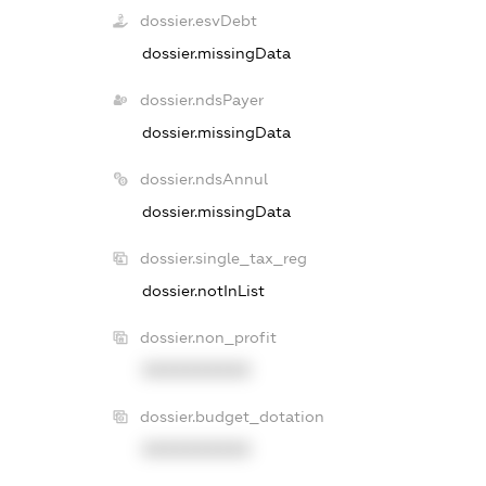
dossier.esvDebt
dossier.missingData
dossier.ndsPayer
dossier.missingData
dossier.ndsAnnul
dossier.missingData
dossier.single_tax_reg
dossier.notInList
dossier.non_profit
XXXXXXXXXX
dossier.budget_dotation
XXXXXXXXXX