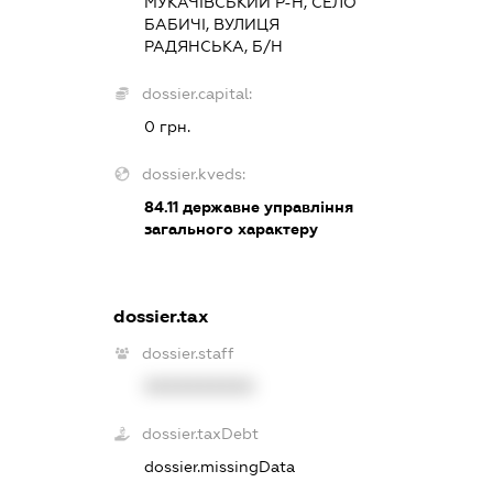
МУКАЧІВСЬКИЙ Р-Н, СЕЛО
БАБИЧІ, ВУЛИЦЯ
РАДЯНСЬКА, Б/Н
dossier.capital:
0 грн.
dossier.kveds:
84.11
державне управління
загального характеру
dossier.tax
dossier.staff
XXXXXXXXXX
dossier.taxDebt
dossier.missingData