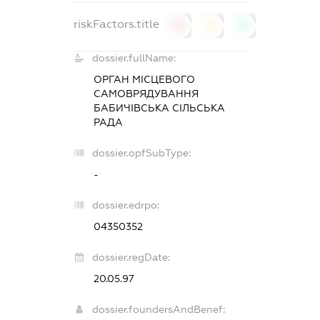
riskFactors.title
0
0
0
dossier.fullName:
ОРГАН МІСЦЕВОГО
САМОВРЯДУВАННЯ
БАБИЧІВСЬКА СІЛЬСЬКА
РАДА
dossier.opfSubType:
-
dossier.edrpo:
04350352
dossier.regDate:
20.05.97
dossier.foundersAndBenef: