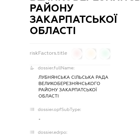
РАЙОНУ
ЗАКАРПАТСЬКОЇ
ОБЛАСТІ
riskFactors.title
0
0
0
dossier.fullName:
ЛУБНЯНСЬКА СІЛЬСЬКА РАДА
ВЕЛИКОБЕРЕЗНЯНСЬКОГО
РАЙОНУ ЗАКАРПАТСЬКОЇ
ОБЛАСТІ
dossier.opfSubType:
-
dossier.edrpo: