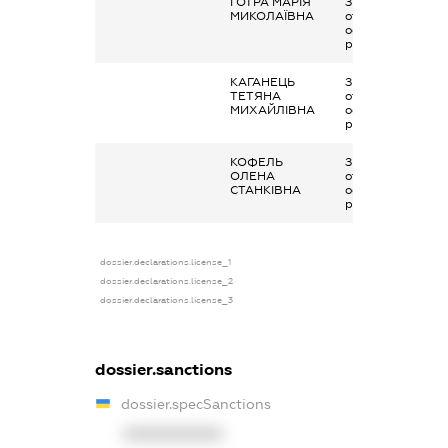
ГОТРА МАРІЯ
Заробітна плата
МИКОЛАЇВНА
отримана за
основним місцем
роботи
КАГАНЕЦЬ
Заробітна плата
ТЕТЯНА
отримана за
МИХАЙЛІВНА
основним місцем
роботи
КОФЕЛЬ
Заробітна плата
ОЛЕНА
отримана за
СТАНКІВНА
основним місцем
роботи
dossier.declarations.license_1
dossier.declarations.license_2
dossier.declarations.license_3
dossier.sanctions
dossier.specSanctions
XXXXXXXXXX