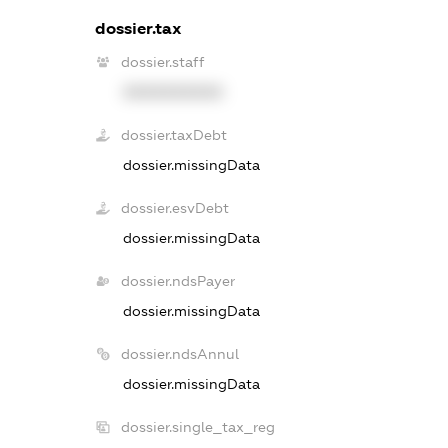
dossier.tax
dossier.staff
XXXXXXXXXX
dossier.taxDebt
dossier.missingData
dossier.esvDebt
dossier.missingData
dossier.ndsPayer
dossier.missingData
dossier.ndsAnnul
dossier.missingData
dossier.single_tax_reg