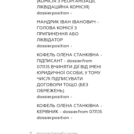
(КОМІСІЯ З РЕОРГАНІЗАЦІЇ,
ЛІКВІДАЦІЙНА КОМІСІЯ)
dossier.position -
МАНДРИК ІВАН ІВАНОВИЧ
-
ГОЛОВА КОМІСІЇ З
ПРИПИНЕННЯ АБО
ЛІКВІДАТОР
dossier.position -
КОФЕЛЬ ОЛЕНА СТАНКІВНА
-
ПІДПИСАНТ
- dossier.from
07.11.15
ВЧИНЯТИ ДІЇ ВІД ІМЕНІ
ЮРИДИЧНОЇ ОСОБИ, У ТОМУ
ЧИСЛІ ПІДПИСУВАТИ
ДОГОВОРИ ТОЩО (БЕЗ
ОБМЕЖЕНЬ)
dossier.position -
КОФЕЛЬ ОЛЕНА СТАНКІВНА
-
КЕРІВНИК
- dossier.from 07.11.15
dossier.position -
dossier.beneficiaries: