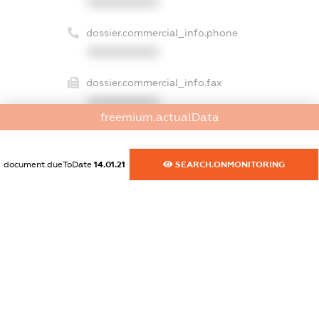
XXXXXXXXXX
dossier.commercial_info.phone
XXXXXXXXXX
dossier.commercial_info.fax
XXXXXXXXXX
freemium.actualData
dossier.commercial_info.email
XXXXXXXXXX
document.dueToDate
14.01.21
SEARCH.ONMONITORING
dossier.commercial_info.website
XXXXXXXXXX
dossier.commercial_info.activity
XXXXXXXXXX
freemium.exampleText_1