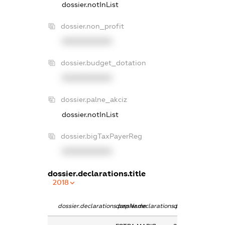
dossier.notInList
dossier.non_profit
XXXXXXXXXX
dossier.budget_dotation
XXXXXXXXXX
dossier.palne_akciz
dossier.notInList
dossier.bigTaxPayerReg
XXXXXXXXXX
dossier.declarations.title
2018
dossier.declarations.pepName
dossier.declarations.personName
dossier.declarati