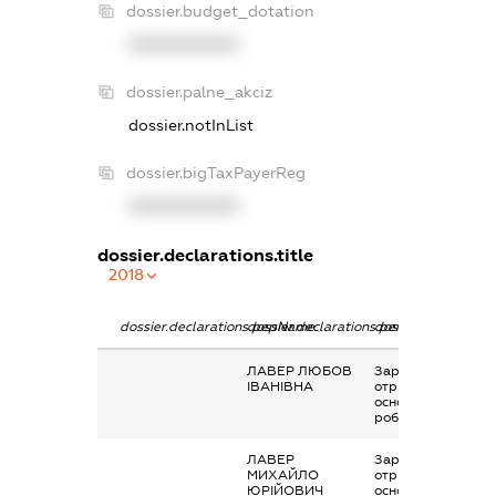
dossier.budget_dotation
XXXXXXXXXX
dossier.palne_akciz
dossier.notInList
dossier.bigTaxPayerReg
XXXXXXXXXX
dossier.declarations.title
2018
dossier.declarations.pepName
dossier.declarations.personName
dossier.declaratio
ЛАВЕР ЛЮБОВ
Заробітна плата
ІВАНІВНА
отримана за
основним місцем
роботи
ЛАВЕР
Заробітна плата
МИХАЙЛО
отримана за
ЮРІЙОВИЧ
основним місцем