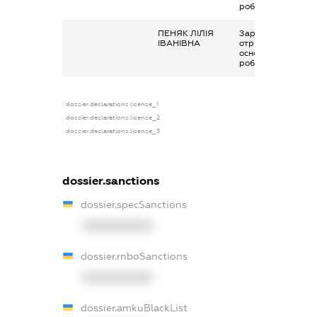
роботи
ПЕНЯК ЛІЛІЯ
Заробітна плата
ІВАНІВНА
отримана за
основним місцем
роботи
dossier.declarations.license_1
dossier.declarations.license_2
dossier.declarations.license_3
dossier.sanctions
dossier.specSanctions
XXXXXXXXXX
dossier.rnboSanctions
XXXXXXXXXX
dossier.amkuBlackList