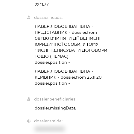
22.11.77
dossier.heads:
ЛАВЕР ЛЮБОВ ІВАНІВНА
-
ПРЕДСТАВНИК
- dossier.from
08.11.10
ВЧИНЯТИ ДІЇ ВІД ІМЕНІ
ЮРИДИЧНОЇ ОСОБИ, У ТОМУ
ЧИСЛІ ПІДПИСУВАТИ ДОГОВОРИ
ТОЩО (НЕМАЄ)
dossier.position -
ЛАВЕР ЛЮБОВ ІВАНІВНА
-
КЕРІВНИК
- dossier.from 25.11.20
dossier.position -
dossier.beneficiaries:
dossier.missingData
dossier.smida:
XXXXXXXXXX