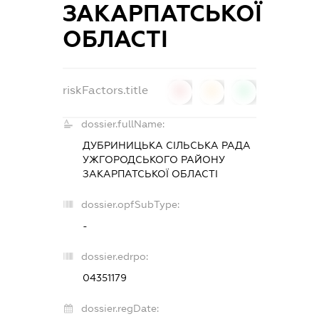
ЗАКАРПАТСЬКОЇ
ОБЛАСТІ
riskFactors.title
0
0
0
dossier.fullName:
ДУБРИНИЦЬКА СІЛЬСЬКА РАДА
УЖГОРОДСЬКОГО РАЙОНУ
ЗАКАРПАТСЬКОЇ ОБЛАСТІ
dossier.opfSubType:
-
dossier.edrpo:
04351179
dossier.regDate: