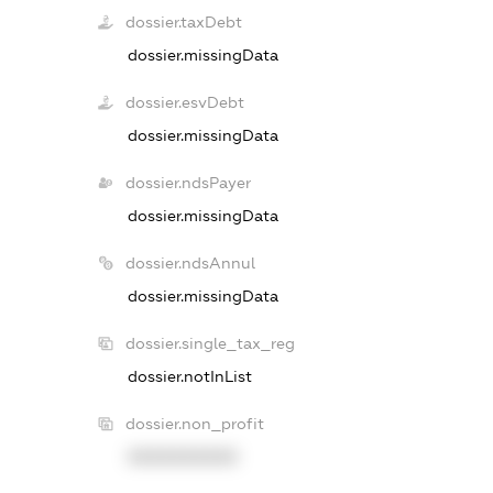
dossier.taxDebt
dossier.missingData
dossier.esvDebt
dossier.missingData
dossier.ndsPayer
dossier.missingData
dossier.ndsAnnul
dossier.missingData
dossier.single_tax_reg
dossier.notInList
dossier.non_profit
XXXXXXXXXX