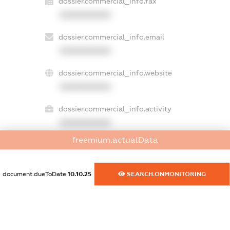
dossier.commercial_info.fax
XXXXXXXXXX
dossier.commercial_info.email
XXXXXXXXXX
dossier.commercial_info.website
XXXXXXXXXX
dossier.commercial_info.activity
XXXXXXXXXX
freemium.actualData
freemium.exampleText_1
document.dueToDate
10.10.25
SEARCH.ONMONITORING
freemium.exampleText_2
freemium.anonymousPerSearch2
FREEMIUM.DETAILS
FREEMIUM.REGISTER