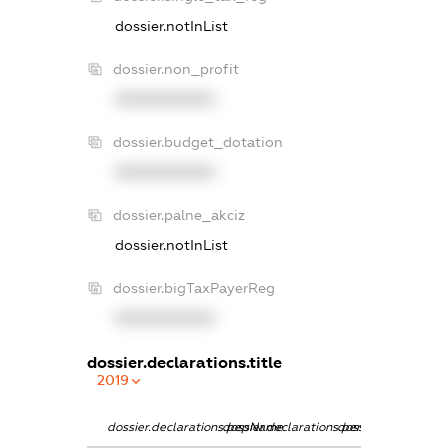
dossier.notInList
dossier.non_profit
XXXXXXXXXX
dossier.budget_dotation
XXXXXXXXXX
dossier.palne_akciz
dossier.notInList
dossier.bigTaxPayerReg
XXXXXXXXXX
dossier.declarations.title
2019
dossier.declarations.pepName
dossier.declarations.personName
dossier.declaratio