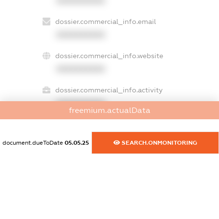
XXXXXXXXXX
dossier.commercial_info.email
XXXXXXXXXX
dossier.commercial_info.website
XXXXXXXXXX
dossier.commercial_info.activity
XXXXXXXXXX
freemium.actualData
document.dueToDate
05.05.25
SEARCH.ONMONITORING
freemium.exampleText_1
freemium.exampleText_2
freemium.anonymousPerSearch2
FREEMIUM.DETAILS
FREEMIUM.REGISTER