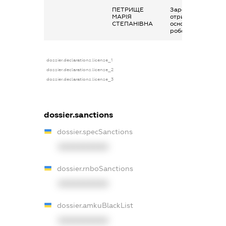
ПЕТРИЩЕ
Заробітна плата
МАРІЯ
отримана за
СТЕПАНІВНА
основним місцем
роботи
dossier.declarations.license_1
dossier.declarations.license_2
dossier.declarations.license_3
dossier.sanctions
dossier.specSanctions
XXXXXXXXXX
dossier.rnboSanctions
XXXXXXXXXX
dossier.amkuBlackList
XXXXXXXXXX