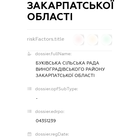
ЗАКАРПАТСЬКОЇ
ОБЛАСТІ
riskFactors.title
0
0
0
dossier.fullName:
БУКІВСЬКА СІЛЬСЬКА РАДА
ВИНОГРАДІВСЬКОГО РАЙОНУ
ЗАКАРПАТСЬКОЇ ОБЛАСТІ
dossier.opfSubType:
-
dossier.edrpo:
04351239
dossier.regDate: