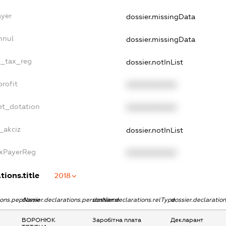
ayer
dossier.missingData
nnul
dossier.missingData
le_tax_reg
dossier.notInList
profit
XXXXXXXXXX
et_dotation
XXXXXXXXXX
_akciz
dossier.notInList
axPayerReg
XXXXXXXXXX
tions.title
2018
tions.pepName
dossier.declarations.personName
dossier.declarations.relType
dossier.declaratio
ВОРОНЮК
Заробітна плата
Декларант