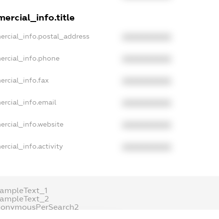
ercial_info.title
ercial_info.postal_address
XXXXXXXXXX
ercial_info.phone
XXXXXXXXXX
ercial_info.fax
XXXXXXXXXX
ercial_info.email
XXXXXXXXXX
ercial_info.website
XXXXXXXXXX
rcial_info.activity
XXXXXXXXXX
xampleText_1
xampleText_2
nonymousPerSearch2