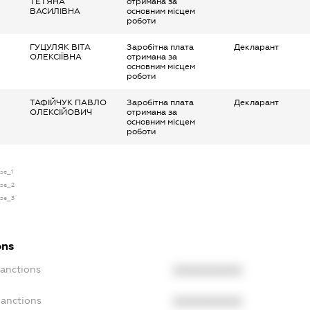
ТЕТЯНА
отримана за
ВАСИЛІВНА
основним місцем
роботи
ГУЦУЛЯК ВІТА
Заробітна плата
Декларант
ОЛЕКСІЇВНА
отримана за
основним місцем
роботи
ТАФІЙЧУК ПАВЛО
Заробітна плата
Декларант
ОЛЕКСІЙОВИЧ
отримана за
основним місцем
роботи
nse_1
nse_2
nse_3
ons
Sanctions
XXXXXXXXXX
Sanctions
XXXXXXXXXX