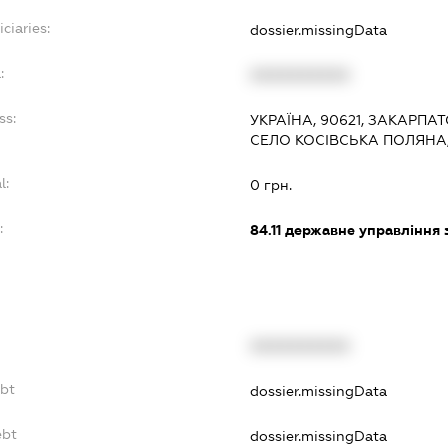
ciaries:
dossier.missingData
:
XXXXXXXXXX
ss:
УКРАЇНА, 90621, ЗАКАРПАТ
СЕЛО КОСІВСЬКА ПОЛЯНА,
l:
0 грн.
:
84.11
державне управління 
XXXXXXXXXX
ebt
dossier.missingData
ebt
dossier.missingData