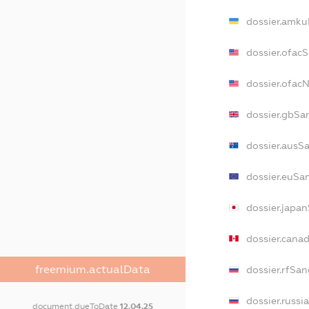
dossier.amku
dossier.ofac
dossier.ofa
dossier.gbSa
dossier.ausS
dossier.euSa
dossier.japa
dossier.cana
freemium.actualData
dossier.rfSan
dossier.russi
document.dueToDate
12.04.25