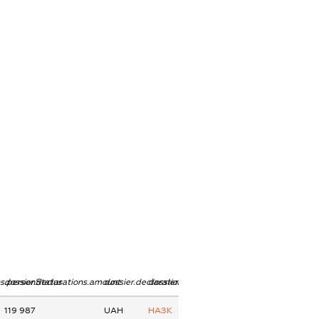
ns.personStatus
dossier.declarations.amount
dossier.declarations.currency
dossier.declarations.source
119 987
UAH
НАЗК