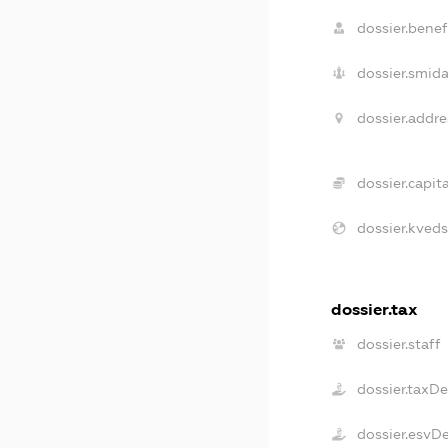
dossier.benefi
dossier.smida
dossier.addre
dossier.capita
dossier.kveds
dossier.tax
dossier.staff
dossier.taxD
dossier.esvD