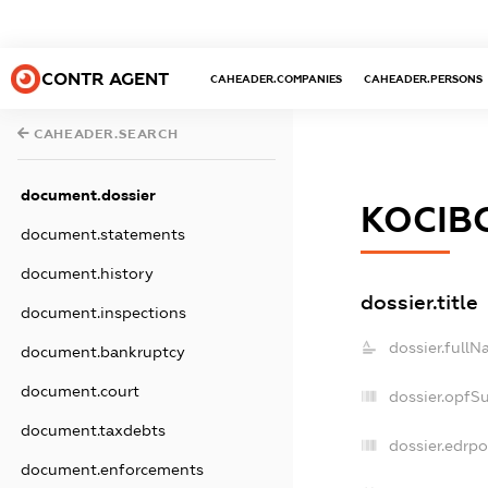
CONTR AGENT
CAHEADER.COMPANIES
CAHEADER.PERSONS
CAHEADER.SEARCH
document.dossier
КОСІВ
document.statements
document.history
dossier.title
document.inspections
dossier.fullN
document.bankruptcy
document.court
dossier.opfS
document.taxdebts
dossier.edrpo
document.enforcements