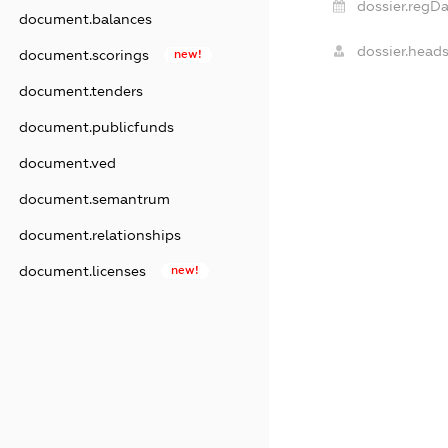
dossier.regDa
document.balances
dossier.heads
document.scorings
new!
document.tenders
document.publicfunds
document.ved
document.semantrum
document.relationships
document.licenses
new!