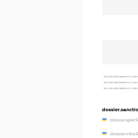
dossier.declarations.lice
dossier.declarations.lice
dossier.declarations.lice
dossier.sancti
dossier.spec
dossier.rnbo