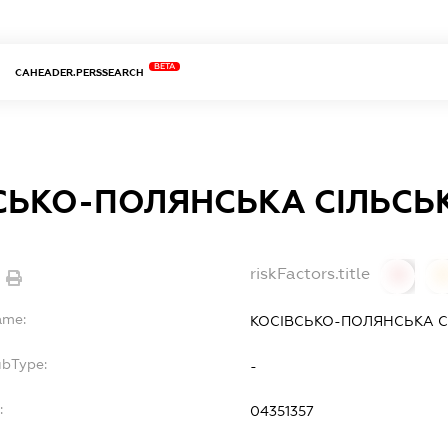
BETA
CAHEADER.PERSSEARCH
СЬКО-ПОЛЯНСЬКА СІЛЬСЬ
riskFactors.title
0
ame:
КОСІВСЬКО-ПОЛЯНСЬКА С
ubType:
-
:
04351357