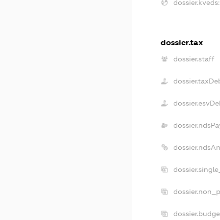
dossier.kveds:
dossier.tax
dossier.staff
dossier.taxDe
dossier.esvDe
dossier.ndsPa
dossier.ndsA
dossier.singl
dossier.non_p
dossier.budg