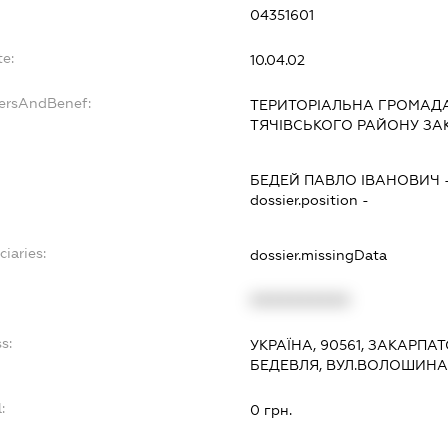
04351601
te:
10.04.02
dersAndBenef:
ТЕРИТОРІАЛЬНА ГРОМАДА
ТЯЧІВСЬКОГО РАЙОНУ ЗА
БЕДЕЙ ПАВЛО ІВАНОВИЧ
dossier.position -
ciaries:
dossier.missingData
XXXXXXXXXX
s:
УКРАЇНА, 90561, ЗАКАРПАТ
БЕДЕВЛЯ, ВУЛ.ВОЛОШИНА,
:
0 грн.