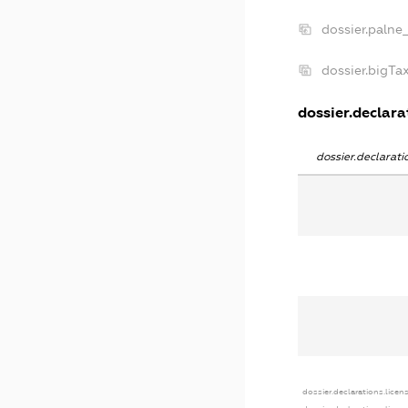
dossier.palne
dossier.bigT
dossier.declarat
dossier.declarat
dossier.declarations.licen