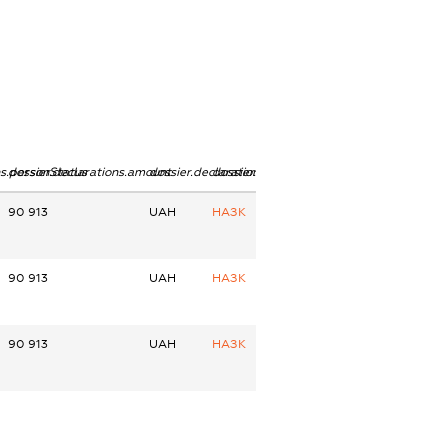
ns.personStatus
dossier.declarations.amount
dossier.declarations.currency
dossier.declarations.source
90 913
UAH
НАЗК
90 913
UAH
НАЗК
90 913
UAH
НАЗК