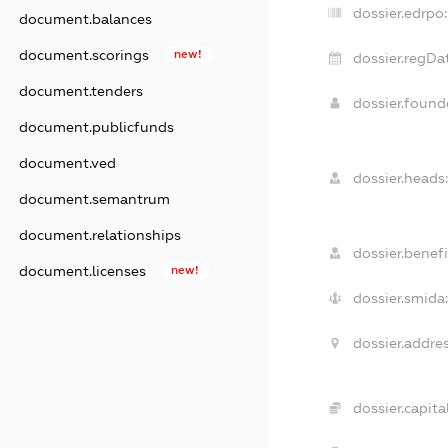
dossier.edrpo:
document.balances
document.scorings
new!
dossier.regDa
document.tenders
dossier.foun
document.publicfunds
document.ved
dossier.heads:
document.semantrum
document.relationships
dossier.benefi
document.licenses
new!
dossier.smida:
dossier.addres
dossier.capital