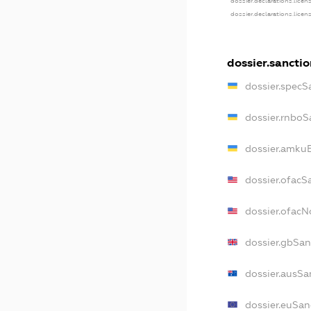
dossier.declarations.licen
dossier.declarations.licen
dossier.sanctio
dossier.specS
dossier.rnboS
dossier.amkuB
dossier.ofacS
dossier.ofac
dossier.gbSan
dossier.ausSa
dossier.euSan