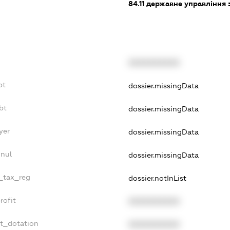
84.11
державне управління 
XXXXXXXXXX
bt
dossier.missingData
bt
dossier.missingData
yer
dossier.missingData
nnul
dossier.missingData
e_tax_reg
dossier.notInList
rofit
XXXXXXXXXX
et_dotation
XXXXXXXXXX