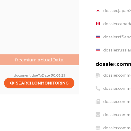
dossier.japan
dossier.canad
dossier.rfSan
dossier.russia
freemium.actualData
dossier.comme
dossier.comme
document.dueToDate
30.03.21
SEARCH.ONMONITORING
dossier.comm
dossier.comme
dossier.comme
dossier.comme