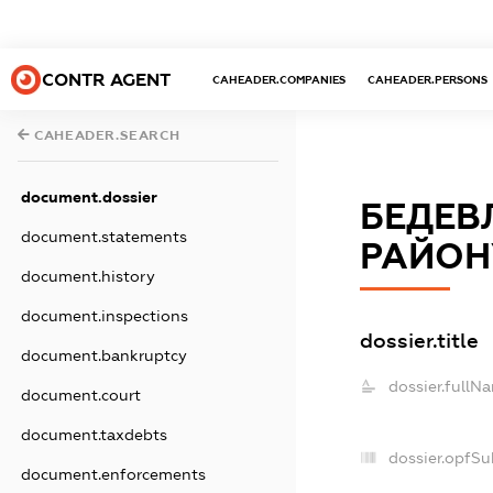
CONTR AGENT
CAHEADER.COMPANIES
CAHEADER.PERSONS
CAHEADER.SEARCH
document.dossier
БЕДЕВ
document.statements
РАЙОН
document.history
document.inspections
dossier.title
document.bankruptcy
dossier.fullN
document.court
document.taxdebts
dossier.opfSu
document.enforcements