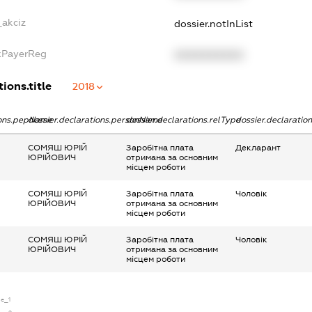
_akciz
dossier.notInList
axPayerReg
XXXXXXXXXX
ions.title
2018
ions.pepName
dossier.declarations.personName
dossier.declarations.relType
dossier.declaratio
СОМЯШ ЮРІЙ
Заробітна плата
Декларант
ЮРІЙОВИЧ
отримана за основним
місцем роботи
СОМЯШ ЮРІЙ
Заробітна плата
Чоловік
ЮРІЙОВИЧ
отримана за основним
місцем роботи
СОМЯШ ЮРІЙ
Заробітна плата
Чоловік
ЮРІЙОВИЧ
отримана за основним
місцем роботи
se_1