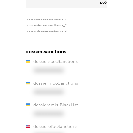
роботи
dossier.declarations.license_1
dossier.declarations.license_2
dossier.declarations.license_3
dossier.sanctions
dossier.specSanctions
XXXXXXXXXX
dossier.rnboSanctions
XXXXXXXXXX
dossier.amkuBlackList
XXXXXXXXXX
dossier.ofacSanctions