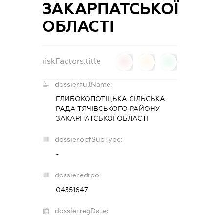
ЗАКАРПАТСЬКОЇ
ОБЛАСТІ
riskFactors.title
0
0
0
dossier.fullName:
ГЛИБОКОПОТІЦЬКА СІЛЬСЬКА
РАДА ТЯЧІВСЬКОГО РАЙОНУ
ЗАКАРПАТСЬКОЇ ОБЛАСТІ
dossier.opfSubType:
-
dossier.edrpo:
04351647
dossier.regDate: