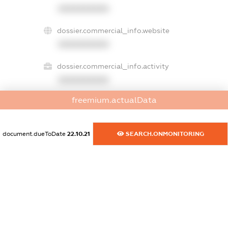
XXXXXXXXXX
dossier.commercial_info.website
XXXXXXXXXX
dossier.commercial_info.activity
XXXXXXXXXX
freemium.actualData
freemium.exampleText_1
freemium.exampleText_2
document.dueToDate
22.10.21
SEARCH.ONMONITORING
freemium.anonymousPerSearch2
FREEMIUM.DETAILS
FREEMIUM.REGISTER