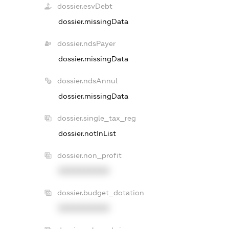
dossier.esvDebt
dossier.missingData
dossier.ndsPayer
dossier.missingData
dossier.ndsAnnul
dossier.missingData
dossier.single_tax_reg
dossier.notInList
dossier.non_profit
XXXXXXXXXX
dossier.budget_dotation
XXXXXXXXXX