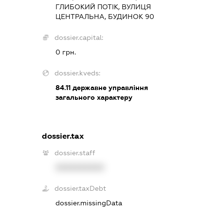
ГЛИБОКИЙ ПОТІК, ВУЛИЦЯ
ЦЕНТРАЛЬНА, БУДИНОК 90
dossier.capital:
0 грн.
dossier.kveds:
84.11
державне управління
загального характеру
dossier.tax
dossier.staff
XXXXXXXXXX
dossier.taxDebt
dossier.missingData