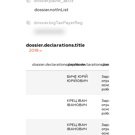
dossier.palne_akciz
dossier.notInList
dossier.bigTaxPayerReg
XXXXXXXXXX
dossier.declarations.title
2018
dossier.declarations.pepName
dossier.declarations.personName
dossier.declaratio
БИЧЕ ЮРІЙ
Заробітна плата
ЮРІЙОВИЧ
отримана за
основним місцем
роботи
КРЕЦ ІВАН
Заробітна плата
ІВАНОВИЧ
отримана за
основним місцем
роботи
КРЕЦ ІВАН
Заробітна плата
ІВАНОВИЧ
отримана за
основним місцем