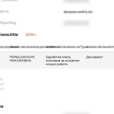
XXXXXXXXXX
akciz
dossier.notInList
xPayerReg
XXXXXXXXXX
ions.title
2019
ions.pepName
dossier.declarations.personName
dossier.declarations.relType
dossier.declaratio
ГЕРБА НАТАЛІЯ
Заробітна плата
Декларант
МИХАЙЛІВНА
отримана за основним
місцем роботи
e_1
se_2
se_3
ns