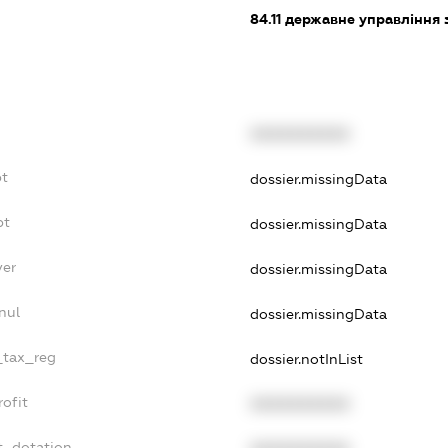
84.11
державне управління 
XXXXXXXXXX
bt
dossier.missingData
bt
dossier.missingData
yer
dossier.missingData
nul
dossier.missingData
_tax_reg
dossier.notInList
ofit
XXXXXXXXXX
t_dotation