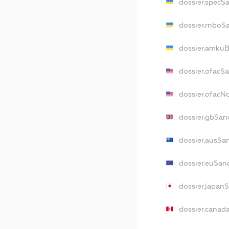
dossier.specS
dossier.rnboS
dossier.amkuB
dossier.ofacS
dossier.ofac
dossier.gbSan
dossier.ausSa
dossier.euSan
dossier.japan
dossier.canad