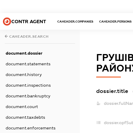
CONTR AGENT
CAHEADER.COMPANIES
CAHEADER.PERSONS
CAHEADER.SEARCH
document.dossier
ГРУШІВ
document.statements
РАЙОН
document.history
document.inspections
dossier.title
document.bankruptcy
dossier.fullNa
document.court
document.taxdebts
dossier.opfSu
document.enforcements