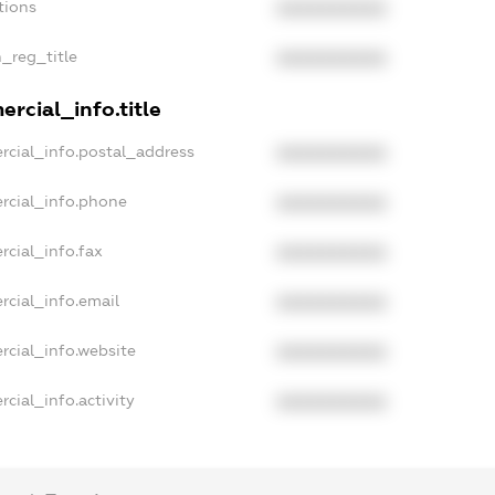
tions
XXXXXXXXXX
n_reg_title
XXXXXXXXXX
rcial_info.title
rcial_info.postal_address
XXXXXXXXXX
rcial_info.phone
XXXXXXXXXX
rcial_info.fax
XXXXXXXXXX
rcial_info.email
XXXXXXXXXX
rcial_info.website
XXXXXXXXXX
cial_info.activity
XXXXXXXXXX