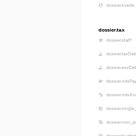
dossier.kveds:
dossier.tax
dossier.staff
dossier.taxDe
dossier.esvDe
dossier.ndsPa
dossier.ndsAn
dossier.single
dossier.non_pr
dossier.budge