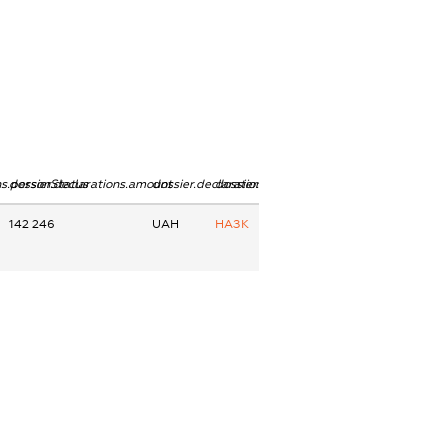
ns.personStatus
dossier.declarations.amount
dossier.declarations.currency
dossier.declarations.source
142 246
UAH
НАЗК