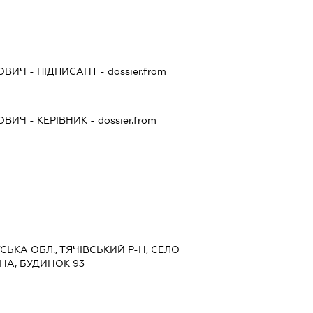
ОВИЧ
-
ПІДПИСАНТ
- dossier.from
ОВИЧ
-
КЕРІВНИК
- dossier.from
ТСЬКА ОБЛ., ТЯЧІВСЬКИЙ Р-Н, СЕЛО
НА, БУДИНОК 93