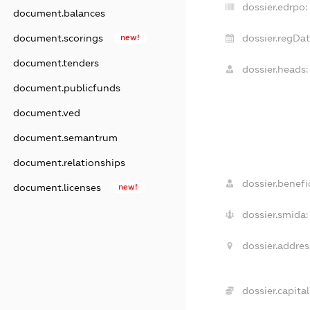
dossier.edrpo:
document.balances
dossier.regDat
document.scorings
new!
document.tenders
dossier.heads:
document.publicfunds
document.ved
document.semantrum
document.relationships
dossier.benefic
document.licenses
new!
dossier.smida:
dossier.addres
dossier.capital