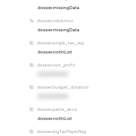
dossier.missingData
dossier.ndsAnnul
dossier.missingData
dossier.single_tax_reg
dossier.notInList
dossier.non_profit
XXXXXXXXXX
dossier.budget_dotation
XXXXXXXXXX
dossier.palne_akciz
dossier.notInList
dossier.bigTaxPayerReg