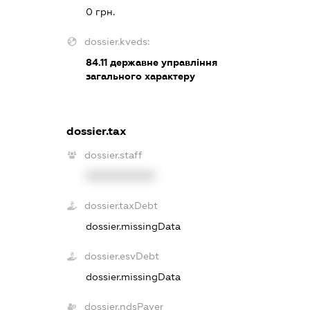
0 грн.
dossier.kveds:
84.11
державне управління
загального характеру
dossier.tax
dossier.staff
XXXXXXXXXX
dossier.taxDebt
dossier.missingData
dossier.esvDebt
dossier.missingData
dossier.ndsPayer