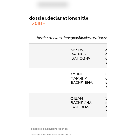
XXXXXXXXXX
dossier.declarations.title
2018
dossier.declarations.pepName
dossier.declarations.personName
dossier.declarati
КРЕГУЛ
Заробітна плата
ВАСИЛЬ
отримана за
ІВАНОВИЧ
основним місцем
роботи
КУЦИН
Заробітна плата
МАР'ЯНА
отримана за
ВАСИЛІВНА
основним місцем
роботи
ФІЦАЙ
Заробітна плата
ВАСИЛИНА
отримана за
ІВАНІВНА
основним місцем
роботи
dossier.declarations.license_1
dossier.declarations.license_2